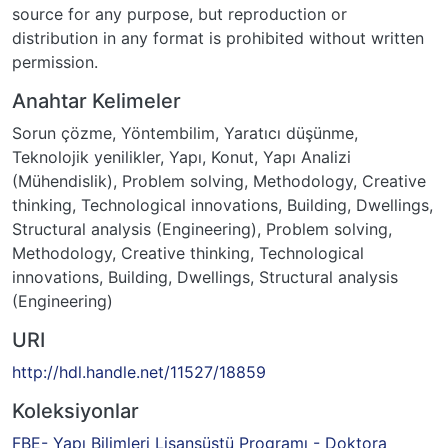
source for any purpose, but reproduction or
distribution in any format is prohibited without written
permission.
Anahtar Kelimeler
Sorun çözme
,
Yöntembilim
,
Yaratıcı düşünme
,
Teknolojik yenilikler
,
Yapı
,
Konut
,
Yapı Analizi
(Mühendislik)
,
Problem solving
,
Methodology
,
Creative
thinking
,
Technological innovations
,
Building
,
Dwellings
,
Structural analysis (Engineering)
,
Problem solving
,
Methodology
,
Creative thinking
,
Technological
innovations
,
Building
,
Dwellings
,
Structural analysis
(Engineering)
URI
http://hdl.handle.net/11527/18859
Koleksiyonlar
FBE- Yapı Bilimleri Lisansüstü Programı - Doktora