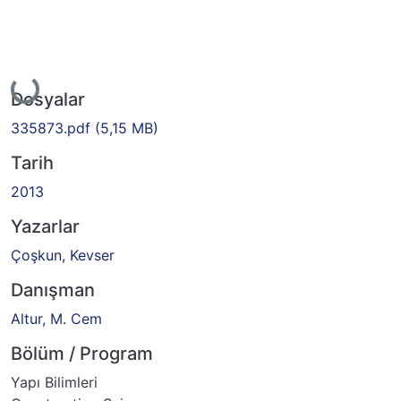
Yükleniyor...
Dosyalar
335873.pdf
(5,15 MB)
Tarih
2013
Yazarlar
Çoşkun, Kevser
Danışman
Altur, M. Cem
Bölüm / Program
Yapı Bilimleri