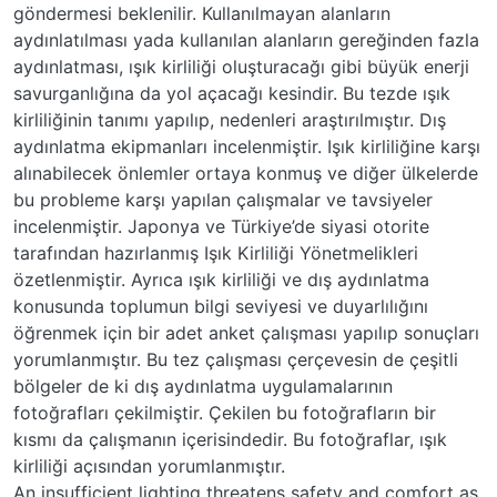
göndermesi beklenilir. Kullanılmayan alanların
aydınlatılması yada kullanılan alanların gereğinden fazla
aydınlatması, ışık kirliliği oluşturacağı gibi büyük enerji
savurganlığına da yol açacağı kesindir. Bu tezde ışık
kirliliğinin tanımı yapılıp, nedenleri araştırılmıştır. Dış
aydınlatma ekipmanları incelenmiştir. Işık kirliliğine karşı
alınabilecek önlemler ortaya konmuş ve diğer ülkelerde
bu probleme karşı yapılan çalışmalar ve tavsiyeler
incelenmiştir. Japonya ve Türkiye’de siyasi otorite
tarafından hazırlanmış Işık Kirliliği Yönetmelikleri
özetlenmiştir. Ayrıca ışık kirliliği ve dış aydınlatma
konusunda toplumun bilgi seviyesi ve duyarlılığını
öğrenmek için bir adet anket çalışması yapılıp sonuçları
yorumlanmıştır. Bu tez çalışması çerçevesin de çeşitli
bölgeler de ki dış aydınlatma uygulamalarının
fotoğrafları çekilmiştir. Çekilen bu fotoğrafların bir
kısmı da çalışmanın içerisindedir. Bu fotoğraflar, ışık
kirliliği açısından yorumlanmıştır.
An insufficient lighting threatens safety and comfort as