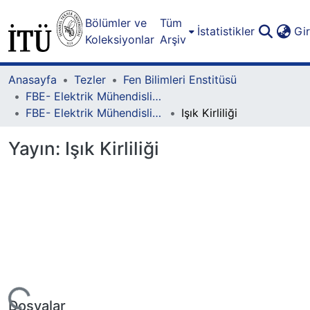
Bölümler ve
Tüm
İstatistikler
Gi
Koleksiyonlar
Arşiv
Anasayfa
Tezler
Fen Bilimleri Enstitüsü
FBE- Elektrik Mühendisliği Lisansüstü Programı
FBE- Elektrik Mühendisliği Lisansüstü Programı - Yüksek Lisans
Işık Kirliliği
Yayın:
Işık Kirliliği
yor...
Dosyalar