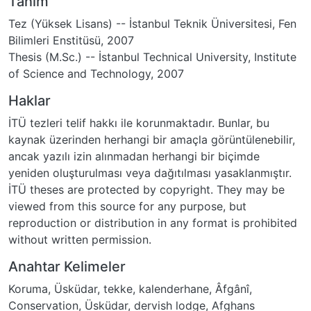
Tanım
Tez (Yüksek Lisans) -- İstanbul Teknik Üniversitesi, Fen
Bilimleri Enstitüsü, 2007
Thesis (M.Sc.) -- İstanbul Technical University, Institute
of Science and Technology, 2007
Haklar
İTÜ tezleri telif hakkı ile korunmaktadır. Bunlar, bu
kaynak üzerinden herhangi bir amaçla görüntülenebilir,
ancak yazılı izin alınmadan herhangi bir biçimde
yeniden oluşturulması veya dağıtılması yasaklanmıştır.
İTÜ theses are protected by copyright. They may be
viewed from this source for any purpose, but
reproduction or distribution in any format is prohibited
without written permission.
Anahtar Kelimeler
Koruma
,
Üsküdar
,
tekke
,
kalenderhane
,
Âfgânî
,
Conservation
,
Üsküdar
,
dervish lodge
,
Afghans