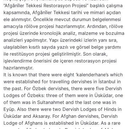
“Afgânîler Tekkesi Restorasyon Projesi” başlıklı çalışma
kapsamında, Afgânîler Tekkesi tarihi ve mimari açıdan
ele alınmıştır. Öncelikle mevcut durumun belgelenmesi
amacıyla rölöve projesi hazırlanmıştır. Ardından, rölöve
projesi üzerinde kronolojik analiz, malzeme ve bozulma
analizleri yapılmıştır. Yapı üzerindeki izlerin yanı sıra,
ulaşılabilen kısıtlı sayıda yazılı ve görsel belge yardımı
ile restitüsyon projesi geliştirilmiştir. Son olarak,
işlevlendirme önerisini de içeren restorasyon projesi
hazırlanmıştır.
It is known that there were eight ‘kalenderhane’s which
were established for travelling dervishes in İstanbul in
the past. For Özbek dervishes, there were five Dervish
Lodges of Özbeks: three of them were in Üsküdar, one
of them was in Sultanahmet and the last one was in
Eyüp. Also there were two Dervish Lodges of Hinds in
Üsküdar and Aksaray. For Afghan dervishes, Dervish
Lodge of Afghans is established in Üsküdar. As a rare