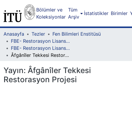
Bölümler ve
Tüm
İstatistikler
Birimler
Koleksiyonlar
Arşiv
Anasayfa
Tezler
Fen Bilimleri Enstitüsü
FBE- Restorasyon Lisansüstü Programı
FBE- Restorasyon Lisansüstü Programı - Yüksek Lisans
Âfgânîler Tekkesi Restorasyon Projesi
Yayın:
Âfgânîler Tekkesi
Restorasyon Projesi