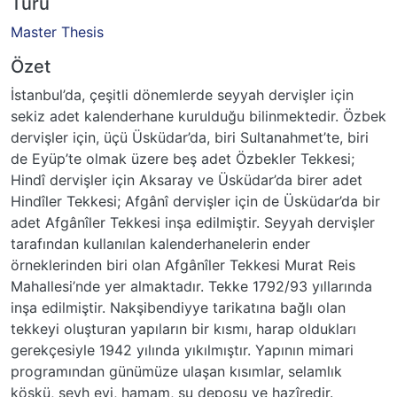
Türü
Master Thesis
Özet
İstanbul’da, çeşitli dönemlerde seyyah dervişler için
sekiz adet kalenderhane kurulduğu bilinmektedir. Özbek
dervişler için, üçü Üsküdar’da, biri Sultanahmet’te, biri
de Eyüp’te olmak üzere beş adet Özbekler Tekkesi;
Hindî dervişler için Aksaray ve Üsküdar’da birer adet
Hindîler Tekkesi; Afgânî dervişler için de Üsküdar’da bir
adet Afgânîler Tekkesi inşa edilmiştir. Seyyah dervişler
tarafından kullanılan kalenderhanelerin ender
örneklerinden biri olan Afgânîler Tekkesi Murat Reis
Mahallesi’nde yer almaktadır. Tekke 1792/93 yıllarında
inşa edilmiştir. Nakşibendiyye tarikatına bağlı olan
tekkeyi oluşturan yapıların bir kısmı, harap oldukları
gerekçesiyle 1942 yılında yıkılmıştır. Yapının mimari
programından günümüze ulaşan kısımlar, selamlık
köşkü, şeyh evi, hamam, su deposu ve hazîredir.