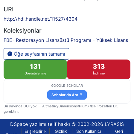
URI
http://hdl.handle.net/11527/4304
Koleksiyonlar
FBE- Restorasyon Lisansüstü Programı - Yüksek Lisans
Öğe sayfasının tamamı
131
313
Görüntülenme
İndirme
GOOGLE SCHOLAR
Scholar'da Ara ↗
Bu yayında DOI yok — Altmetric/Dimensions/PlumX/BIP! rozetleri DOI
gerektirir.
DSpace yazılımı
telif hakkı © 2002-2026
LYRASIS
Erişilebilirlik
Gizlilik
Son Kullanıcı
Geri