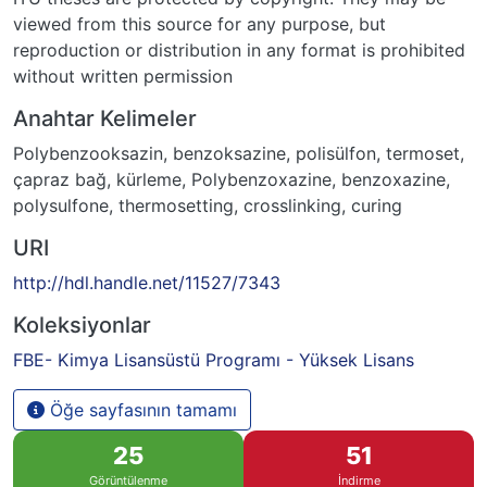
viewed from this source for any purpose, but
reproduction or distribution in any format is prohibited
without written permission
Anahtar Kelimeler
Polybenzooksazin
,
benzoksazine
,
polisülfon
,
termoset
,
çapraz bağ
,
kürleme
,
Polybenzoxazine
,
benzoxazine
,
polysulfone
,
thermosetting
,
crosslinking
,
curing
URI
http://hdl.handle.net/11527/7343
Koleksiyonlar
FBE- Kimya Lisansüstü Programı - Yüksek Lisans
Öğe sayfasının tamamı
25
51
Görüntülenme
İndirme