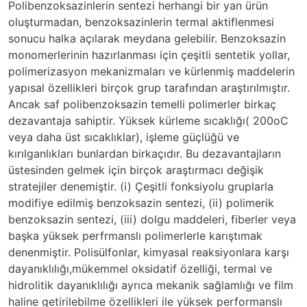
Polibenzoksazinlerin sentezi herhangi bir yan ürün
oluşturmadan, benzoksazinlerin termal aktiflenmesi
sonucu halka açılarak meydana gelebilir. Benzoksazin
monomerlerinin hazırlanması için çeşitli sentetik yollar,
polimerizasyon mekanizmaları ve kürlenmiş maddelerin
yapısal özellikleri birçok grup tarafından araştırılmıştır.
Ancak saf polibenzoksazin temelli polimerler birkaç
dezavantaja sahiptir. Yüksek kürleme sıcaklığı( 200oC
veya daha üst sıcaklıklar), işleme güçlüğü ve
kırılganlıkları bunlardan birkaçıdır. Bu dezavantajların
üstesinden gelmek için birçok araştırmacı değişik
stratejiler denemiştir. (i) Çeşitli fonksiyolu gruplarla
modifiye edilmiş benzoksazin sentezi, (ii) polimerik
benzoksazin sentezi, (iii) dolgu maddeleri, fiberler veya
başka yüksek perfrmanslı polimerlerle karıştımak
denenmiştir. Polisülfonlar, kimyasal reaksiyonlara karşı
dayanıklılığı,mükemmel oksidatif özelliği, termal ve
hidrolitik dayanıklılığı ayrıca mekanik sağlamlığı ve film
haline getirilebilme özellikleri ile yüksek performanslı