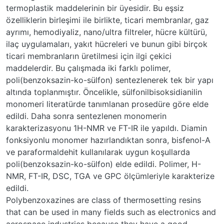
termoplastik maddelerinin bir üyesidir. Bu eşsiz
özelliklerin birleşimi ile birlikte, ticari membranlar, gaz
ayrımı, hemodiyaliz, nano/ultra filtreler, hücre kültürü,
ilaç uygulamaları, yakıt hücreleri ve bunun gibi birçok
ticari membranların üretilmesi için ilgi çekici
maddelerdir. Bu çalışmada iki farklı polimer,
poli(benzoksazin-ko-sülfon) sentezlenerek tek bir yapı
altında toplanmıştır. Öncelikle, sülfonilbisoksidianilin
monomeri literatürde tanımlanan prosedüre göre elde
edildi. Daha sonra sentezlenen monomerin
karakterizasyonu 1H-NMR ve FT-IR ile yapıldı. Diamin
fonksiyonlu monomer hazırlandıktan sonra, bisfenol-A
ve paraformaldehit kullanılarak uygun koşullarda
poli(benzoksazin-ko-sülfon) elde edildi. Polimer, H-
NMR, FT-IR, DSC, TGA ve GPC ölçümleriyle karakterize
edildi.
Polybenzoxazines are class of thermosetting resins
that can be used in many fields such as electronics and
aerospace industries because they have a good