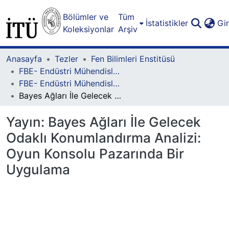
Bölümler ve
Tüm
İstatistikler
Gi
Koleksiyonlar
Arşiv
Anasayfa
Tezler
Fen Bilimleri Enstitüsü
FBE- Endüstri Mühendisliği Lisansüstü Programı
FBE- Endüstri Mühendisliği Lisansüstü Programı - Yüksek Lisans
Bayes Ağları İle Gelecek Odaklı Konumlandırma Analizi: Oyun Konsolu Pazarında Bir Uygulama
Yayın:
Bayes Ağları İle Gelecek
Odaklı Konumlandırma Analizi:
Oyun Konsolu Pazarında Bir
Uygulama