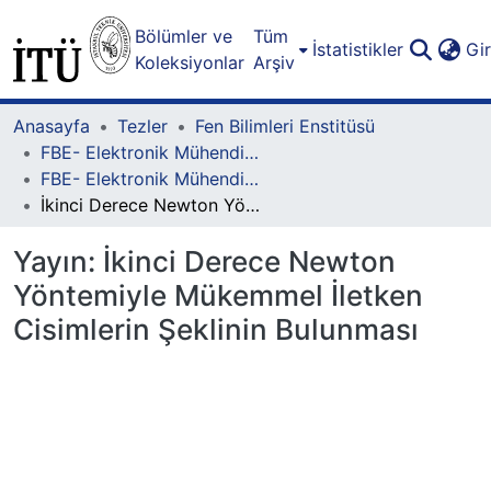
Bölümler ve
Tüm
İstatistikler
Gi
Koleksiyonlar
Arşiv
Anasayfa
Tezler
Fen Bilimleri Enstitüsü
FBE- Elektronik Mühendisliği Lisansüstü Programı
FBE- Elektronik Mühendisliği Lisansüstü Programı - Doktora
İkinci Derece Newton Yöntemiyle Mükemmel İletken Cisimlerin Şeklinin Bulunması
Yayın:
İkinci Derece Newton
Yöntemiyle Mükemmel İletken
Cisimlerin Şeklinin Bulunması