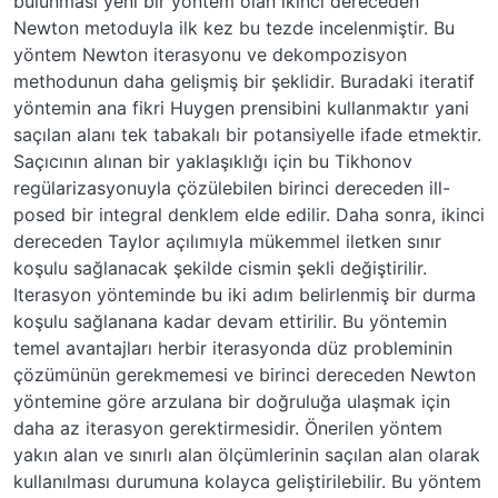
bulunması yeni bir yöntem olan ikinci dereceden
Newton metoduyla ilk kez bu tezde incelenmiştir. Bu
yöntem Newton iterasyonu ve dekompozisyon
methodunun daha gelişmiş bir şeklidir. Buradaki iteratif
yöntemin ana fikri Huygen prensibini kullanmaktır yani
saçılan alanı tek tabakalı bir potansiyelle ifade etmektir.
Saçıcının alınan bir yaklaşıklığı için bu Tikhonov
regülarizasyonuyla çözülebilen birinci dereceden ill-
posed bir integral denklem elde edilir. Daha sonra, ikinci
dereceden Taylor açılımıyla mükemmel iletken sınır
koşulu sağlanacak şekilde cismin şekli değiştirilir.
Iterasyon yönteminde bu iki adım belirlenmiş bir durma
koşulu sağlanana kadar devam ettirilir. Bu yöntemin
temel avantajları herbir iterasyonda düz probleminin
çözümünün gerekmemesi ve birinci dereceden Newton
yöntemine göre arzulana bir doğruluğa ulaşmak için
daha az iterasyon gerektirmesidir. Önerilen yöntem
yakın alan ve sınırlı alan ölçümlerinin saçılan alan olarak
kullanılması durumuna kolayca geliştirilebilir. Bu yöntem