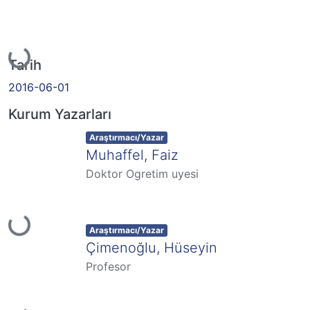
Yükleniyor...
Tarih
2016-06-01
Kurum Yazarları
Item type:
,
Araştırmacı/Yazar
Muhaffel, Faiz
Doktor Ogretim uyesi
Yükleniyor...
Item type:
,
Araştırmacı/Yazar
Çimenoğlu, Hüseyin
Profesor
Yükleniyor...