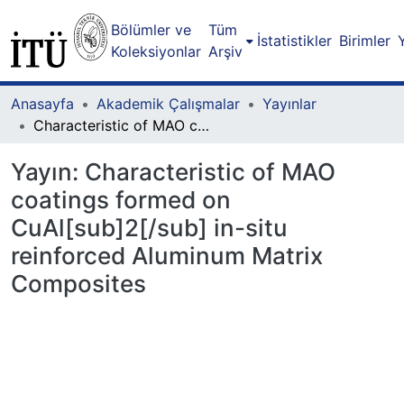
Bölümler ve
Tüm
İstatistikler
Birimler
Koleksiyonlar
Arşiv
Anasayfa
Akademik Çalışmalar
Yayınlar
Characteristic of MAO coatings formed on CuAl[sub]2[/sub] in-situ reinforced Aluminum Matrix Composites
Yayın:
Characteristic of MAO
coatings formed on
CuAl[sub]2[/sub] in-situ
reinforced Aluminum Matrix
Composites