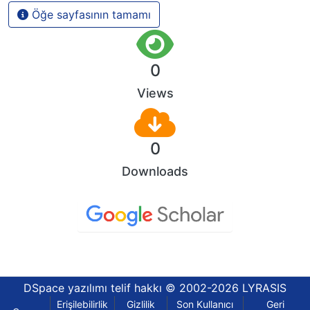
Öğe sayfasının tamamı
0
Views
0
Downloads
DSpace yazılımı
telif hakkı © 2002-2026
LYRASIS
Erişilebilirlik
Gizlilik
Son Kullanıcı
Geri