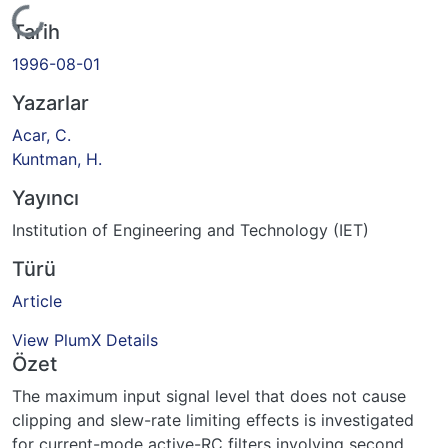
Yükleniyor...
Tarih
1996-08-01
Yazarlar
Acar, C.
Kuntman, H.
Yayıncı
Institution of Engineering and Technology (IET)
Türü
Article
View PlumX Details
Özet
The maximum input signal level that does not cause
clipping and slew-rate limiting effects is investigated
for current-mode active-RC filters involving second