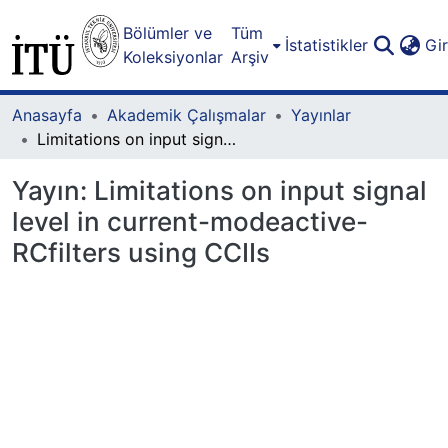
Bölümler ve
Tüm
İstatistikler
Gi
Koleksiyonlar
Arşiv
Anasayfa
Akademik Çalışmalar
Yayınlar
Limitations on input signal level in current-modeactive-RCfilters using CCIIs
Yayın:
Limitations on input signal
level in current-modeactive-
RCfilters using CCIIs