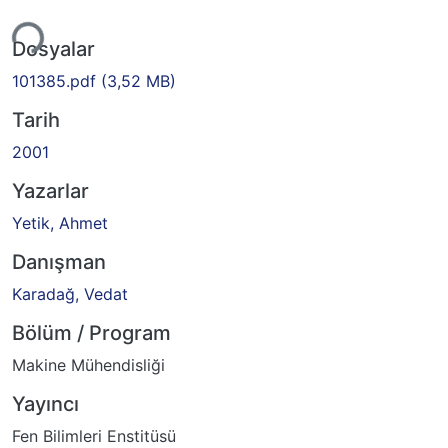
kleniyor...
Dosyalar
101385.pdf
(3,52 MB)
Tarih
2001
Yazarlar
Yetik, Ahmet
Danışman
Karadağ, Vedat
Bölüm / Program
Makine Mühendisliği
Yayıncı
Fen Bilimleri Enstitüsü