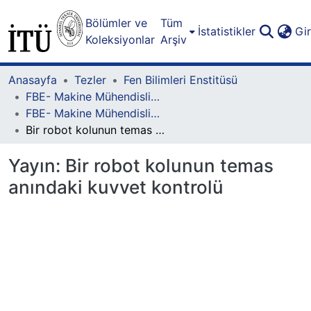
Bölümler ve
Tüm
İstatistikler
Gi
Koleksiyonlar
Arşiv
Anasayfa
Tezler
Fen Bilimleri Enstitüsü
FBE- Makine Mühendisliği Lisansüstü Programı
FBE- Makine Mühendisliği Lisansüstü Programı - Yüksek Lisans
Bir robot kolunun temas anındaki kuvvet kontrolü
Yayın:
Bir robot kolunun temas
anındaki kuvvet kontrolü