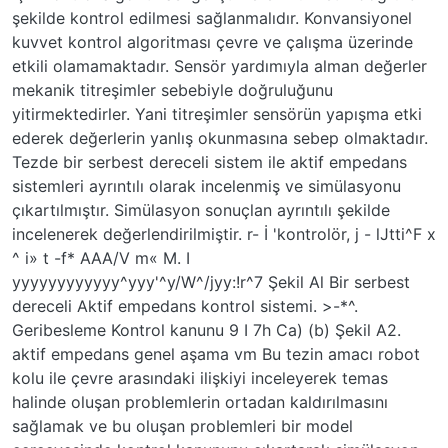
şekilde kontrol edilmesi sağlanmalıdır. Konvansiyonel
kuvvet kontrol algoritması çevre ve çalışma üzerinde
etkili olamamaktadır. Sensör yardımıyla alman değerler
mekanik titreşimler sebebiyle doğruluğunu
yitirmektedirler. Yani titreşimler sensörün yapışma etki
ederek değerlerin yanlış okunmasına sebep olmaktadır.
Tezde bir serbest dereceli sistem ile aktif empedans
sistemleri ayrıntılı olarak incelenmiş ve simülasyonu
çıkartılmıştır. Simülasyon sonuçlan ayrıntılı şekilde
incelenerek değerlendirilmiştir. r- İ 'kontrolör, j - lJtti^F x
^ i» t -f* AAA/V m« M. I
yyyyyyyyyyyy^yyy'^y/W^/jyy:!r^7 Şekil Al Bir serbest
dereceli Aktif empedans kontrol sistemi. >-*^.
Geribesleme Kontrol kanunu 9 I 7h Ca) (b) Şekil A2.
aktif empedans genel aşama vm Bu tezin amacı robot
kolu ile çevre arasındaki ilişkiyi inceleyerek temas
halinde oluşan problemlerin ortadan kaldırılmasını
sağlamak ve bu oluşan problemleri bir model