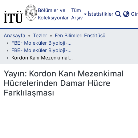
Bölümler ve
Tüm
İstatistikler
Gi
Koleksiyonlar
Arşiv
Anasayfa
Tezler
Fen Bilimleri Enstitüsü
FBE- Moleküler Biyoloji-Genetik ve Biyoteknoloji Lisansüstü Programı
FBE- Moleküler Biyoloji-Genetik ve Biyoteknoloji Lisansüstü Programı - Yüksek Lisans
Kordon Kanı Mezenkimal Hücrelerinden Damar Hücre Farklılaşması
Yayın:
Kordon Kanı Mezenkimal
Hücrelerinden Damar Hücre
Farklılaşması