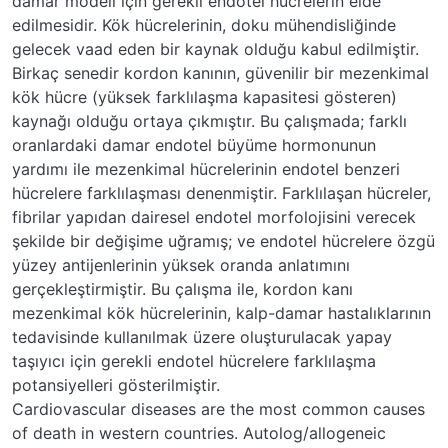
damar modeli için gerekli endotel hücrelerin elde
edilmesidir. Kök hücrelerinin, doku mühendisliğinde
gelecek vaad eden bir kaynak olduğu kabul edilmiştir.
Birkaç senedir kordon kanının, güvenilir bir mezenkimal
kök hücre (yüksek farklılaşma kapasitesi gösteren)
kaynağı olduğu ortaya çıkmıştır. Bu çalışmada; farklı
oranlardaki damar endotel büyüme hormonunun
yardımı ile mezenkimal hücrelerinin endotel benzeri
hücrelere farklılaşması denenmiştir. Farklılaşan hücreler,
fibrilar yapıdan dairesel endotel morfolojisini verecek
şekilde bir değişime uğramış; ve endotel hücrelere özgü
yüzey antijenlerinin yüksek oranda anlatımını
gerçekleştirmiştir. Bu çalışma ile, kordon kanı
mezenkimal kök hücrelerinin, kalp-damar hastalıklarının
tedavisinde kullanılmak üzere oluşturulacak yapay
taşıyıcı için gerekli endotel hücrelere farklılaşma
potansiyelleri gösterilmiştir.
Cardiovascular diseases are the most common causes
of death in western countries. Autolog/allogeneic