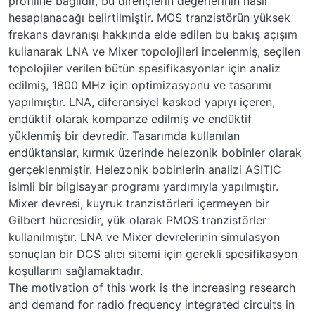
profiline bağlıdır, bu dirençlerin değerlerinin nasıl
hesaplanacağı belirtilmiştir. MOS tranzistörün yüksek
frekans davranışı hakkında elde edilen bu bakış açışım
kullanarak LNA ve Mixer topolojileri incelenmiş, seçilen
topolojiler verilen bütün spesifikasyonlar için analiz
edilmiş, 1800 MHz için optimizasyonu ve tasarımı
yapılmıştır. LNA, diferansiyel kaskod yapıyı içeren,
endüktif olarak kompanze edilmiş ve endüktif
yüklenmiş bir devredir. Tasarımda kullanılan
endüktanslar, kırmık üzerinde helezonik bobinler olarak
gerçeklenmiştir. Helezonik bobinlerin analizi ASITIC
isimli bir bilgisayar programı yardımıyla yapılmıştır.
Mixer devresi, kuyruk tranzistörleri içermeyen bir
Gilbert hücresidir, yük olarak PMOS tranzistörler
kullanılmıştır. LNA ve Mixer devrelerinin simulasyon
sonuçlan bir DCS alıcı sitemi için gerekli spesifikasyon
koşullarını sağlamaktadır.
The motivation of this work is the increasing research
and demand for radio frequency integrated circuits in