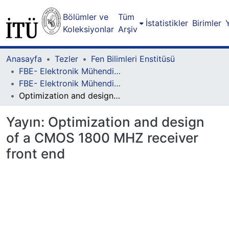
Bölümler ve
Tüm
İstatistikler
Birimler
Koleksiyonlar
Arşiv
Anasayfa
Tezler
Fen Bilimleri Enstitüsü
FBE- Elektronik Mühendisliği Lisansüstü Programı
FBE- Elektronik Mühendisliği Lisansüstü Programı - Yüksek Lisans
Optimization and design of a CMOS 1800 MHZ receiver front end
Yayın:
Optimization and design
of a CMOS 1800 MHZ receiver
front end