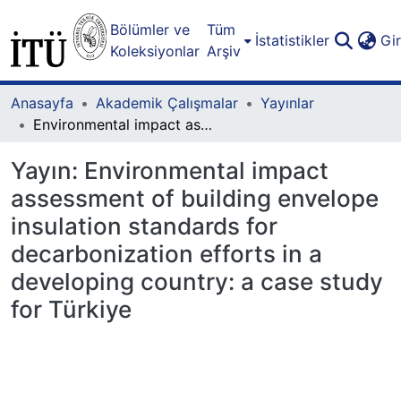
Bölümler ve
Tüm
İstatistikler
Gi
Koleksiyonlar
Arşiv
Anasayfa
Akademik Çalışmalar
Yayınlar
Environmental impact assessment of building envelope insulation standards for decarbonization efforts in a developing country: a case study for Türkiye
Yayın:
Environmental impact
assessment of building envelope
insulation standards for
decarbonization efforts in a
developing country: a case study
for Türkiye