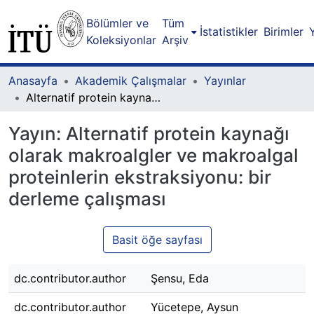
Bölümler ve
Tüm
İstatistikler
Birimler
Koleksiyonlar
Arşiv
Anasayfa
Akademik Çalışmalar
Yayınlar
Alternatif protein kaynağı olarak makroalgler ve makroalgal proteinlerin ekstraksiyonu: bir derleme çalışması
Yayın:
Alternatif protein kaynağı
olarak makroalgler ve makroalgal
proteinlerin ekstraksiyonu: bir
derleme çalışması
Basit öğe sayfası
dc.contributor.author
Şensu, Eda
dc.contributor.author
Yücetepe, Aysun