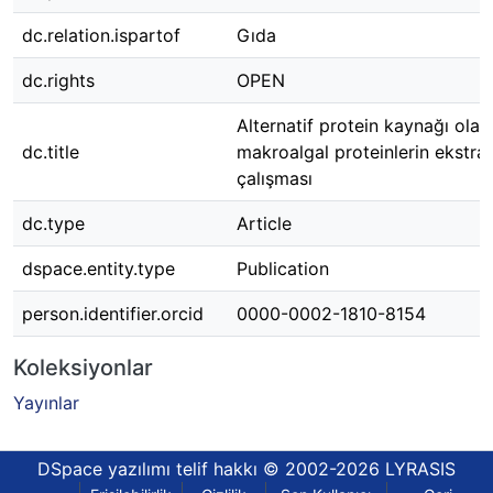
dc.relation.ispartof
Gıda
dc.rights
OPEN
Alternatif protein kaynağı ola
dc.title
makroalgal proteinlerin ekstra
çalışması
dc.type
Article
dspace.entity.type
Publication
person.identifier.orcid
0000-0002-1810-8154
Koleksiyonlar
Yayınlar
DSpace yazılımı
telif hakkı © 2002-2026
LYRASIS