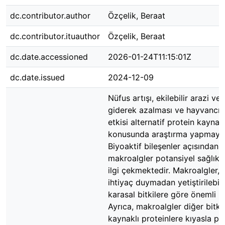
dc.contributor.author
Özçelik, Beraat
dc.contributor.ituauthor
Özçelik, Beraat
dc.date.accessioned
2026-01-24T11:15:01Z
dc.date.issued
2024-12-09
Nüfus artışı, ekilebilir arazi ve
giderek azalması ve hayvancıl
etkisi alternatif protein kaynak
konusunda araştırma yapmayı g
Biyoaktif bileşenler açısından 
makroalgler potansiyel sağlık y
ilgi çekmektedir. Makroalgler, e
ihtiyaç duymadan yetiştirilebilm
karasal bitkilere göre önemli bi
Ayrıca, makroalgler diğer bitki
kaynaklı proteinlere kıyasla pr