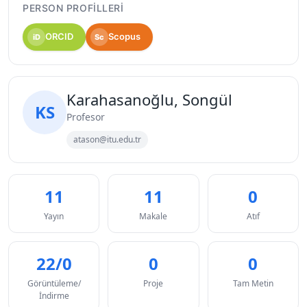
PERSON PROFILLERI
ORCID
Scopus
iD
Sc
Karahasanoğlu, Songül
KS
Profesor
atason@itu.edu.tr
11
11
0
Yayın
Makale
Atıf
22/0
0
0
Görüntüleme/
Proje
Tam Metin
İndirme