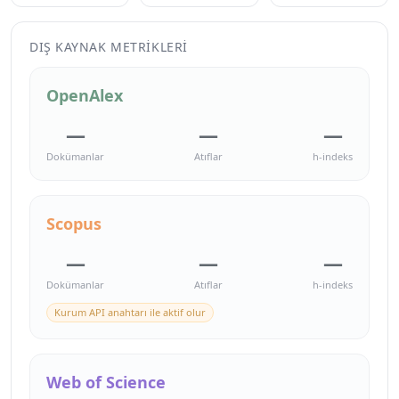
DIŞ KAYNAK METRIKLERI
OpenAlex
—
—
—
Dokümanlar
Atıflar
h-indeks
Scopus
—
—
—
Dokümanlar
Atıflar
h-indeks
Kurum API anahtarı ile aktif olur
Web of Science