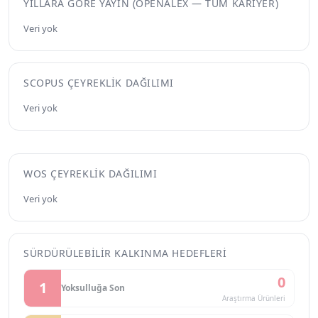
YILLARA GÖRE YAYIN (OPENALEX — TÜM KARIYER)
Veri yok
SCOPUS ÇEYREKLIK DAĞILIMI
Veri yok
WOS ÇEYREKLIK DAĞILIMI
Veri yok
SÜRDÜRÜLEBILIR KALKINMA HEDEFLERI
0
1
Yoksulluğa Son
Araştırma Ürünleri