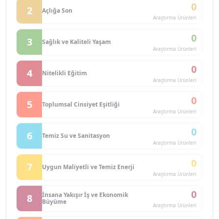
0
2
Açlığa Son
Araştırma Ürünleri
0
3
Sağlık ve Kaliteli Yaşam
Araştırma Ürünleri
0
4
Nitelikli Eğitim
Araştırma Ürünleri
0
5
Toplumsal Cinsiyet Eşitliği
Araştırma Ürünleri
0
6
Temiz Su ve Sanitasyon
Araştırma Ürünleri
0
7
Uygun Maliyetli ve Temiz Enerji
Araştırma Ürünleri
0
İnsana Yakışır İş ve Ekonomik
8
Büyüme
Araştırma Ürünleri