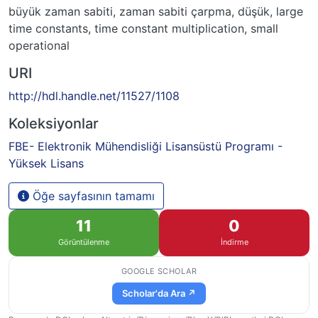
büyük zaman sabiti, zaman sabiti çarpma, düşük
,
large
time constants
,
time constant multiplication
,
small
operational
URI
http://hdl.handle.net/11527/1108
Koleksiyonlar
FBE- Elektronik Mühendisliği Lisansüstü Programı -
Yüksek Lisans
Öğe sayfasının tamamı
11
0
Görüntülenme
İndirme
GOOGLE SCHOLAR
Scholar'da Ara ↗