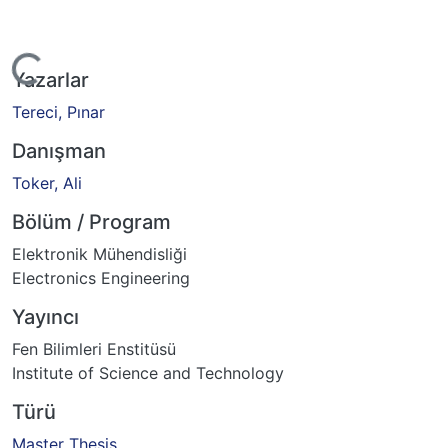
Yükleniyor...
Yazarlar
Tereci, Pınar
Danışman
Toker, Ali
Bölüm / Program
Elektronik Mühendisliği
Electronics Engineering
Yayıncı
Fen Bilimleri Enstitüsü
Institute of Science and Technology
Türü
Master Thesis