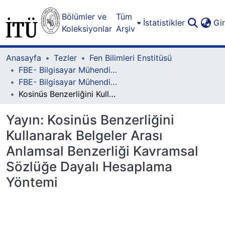
Bölümler ve
Tüm
İstatistikler
Gi
Koleksiyonlar
Arşiv
Anasayfa
Tezler
Fen Bilimleri Enstitüsü
FBE- Bilgisayar Mühendisliği Lisansüstü Programı
FBE- Bilgisayar Mühendisliği Lisansüstü Programı - Yüksek Lisans
Kosinüs Benzerliğini Kullanarak Belgeler Arası Anlamsal Benzerliği Kavramsal Sözlüğe Dayalı Hesaplama Yöntemi
Yayın:
Kosinüs Benzerliğini
Kullanarak Belgeler Arası
Anlamsal Benzerliği Kavramsal
Sözlüğe Dayalı Hesaplama
Yöntemi