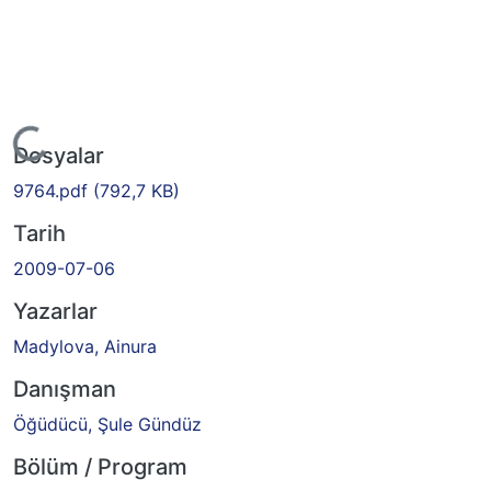
Yükleniyor...
Dosyalar
9764.pdf
(792,7 KB)
Tarih
2009-07-06
Yazarlar
Madylova, Ainura
Danışman
Öğüdücü, Şule Gündüz
Bölüm / Program