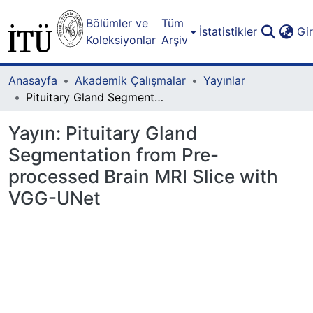
Bölümler ve
Tüm
İstatistikler
Gi
Koleksiyonlar
Arşiv
Anasayfa
Akademik Çalışmalar
Yayınlar
Pituitary Gland Segmentation from Pre-processed Brain MRI Slice with VGG-UNet
Yayın:
Pituitary Gland
Segmentation from Pre-
processed Brain MRI Slice with
VGG-UNet