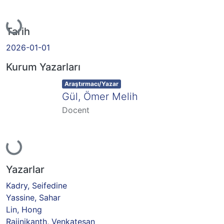
Yükleniyor...
Tarih
2026-01-01
Kurum Yazarları
Item type:
,
Araştırmacı/Yazar
Gül, Ömer Melih
Docent
Yükleniyor...
Yazarlar
Kadry, Seifedine
Yassine, Sahar
Lin, Hong
Rajinikanth, Venkatesan