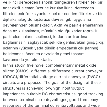
ve ikinci dereceden kanonik tümgeçiren filtreler, tek bir
adet aktif eleman üzerine kurulan ikinci dereceden
filtreler, çok fonksiyonlu ikinci dereceden filtreler ve bir
dijital-analog dönüştürücü devresi gibi uygulama
devrelerinden oluşmaktadır. Aktif ve pasif elemanlarının
daha az kullanılması, mümkün olduğu kadar topraklı
pasif elemanların seçilmesi, katların ardı ardına
bağlanmasını sağlayacak şekilde gerilim/akım giriş/çıkış
uçlarının (yüksek yada düşük empedanslı çıkışlarının)
belirlenmesi önerilen devrelerin genel tasarım
kavramında yer almaktadır.
In this study, five novel complementary metal oxide
silicon (CMOS) differential difference current conveyor
(DDCC)/differential voltage current conveyor (DVCC)
circuits are proposed. The goal of the design of these
structures is achieving low/high input/output
impedances, suitable DC characteristics, good tracking
between terminal currents/voltages, good frequency
responses of the terminal currents/voltages and wide