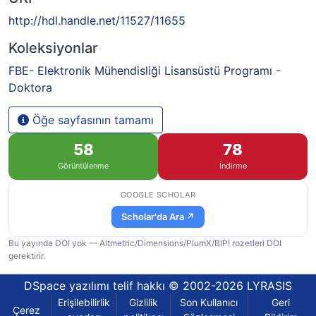
http://hdl.handle.net/11527/11655
Koleksiyonlar
FBE- Elektronik Mühendisliği Lisansüstü Programı -
Doktora
Öğe sayfasının tamamı
58
78
Görüntülenme
İndirme
GOOGLE SCHOLAR
Scholar'da Ara ↗
Bu yayında DOI yok — Altmetric/Dimensions/PlumX/BIP! rozetleri DOI
gerektirir.
DSpace yazılımı
telif hakkı © 2002-2026
LYRASIS
Erişilebilirlik
Gizlilik
Son Kullanıcı
Geri
Çerez