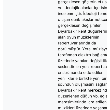
gerçekleşen göçlerin etkisi, 
ve ideolojik alanlar içerisind
incelenmiştir. İdeoloji temell
oluşan etnik akışlar netices
gerçekleşen değişimler,
Diyarbakır kent düğünlerind
alan oyun müziklerinin
repertuvarlarında da
görülmüştür. Yerel müzisyen
tarafından elektro bağlama
üzerinde yapılan değişiklikle
seslendirilen yeni repertuar,
enstrümanda elde edilen
yeniliklerle birlikte yeni bir
soundun oluşmasını sağlamış
Diyarbakır kent merkezinde
düzenlenen düğün vb. eğle
merasimlerinde icra edilen 
müzikleri üzerinde yaşanan