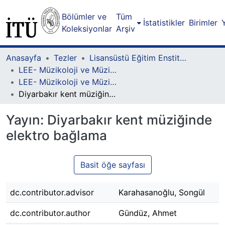
Bölümler ve
Tüm
İstatistikler
Birimler
Koleksiyonlar
Arşiv
Anasayfa
Tezler
Lisansüstü Eğitim Enstitüsü
LEE- Müzikoloji ve Müzik Teorisi Lisansüstü Programı
LEE- Müzikoloji ve Müzik Teorisi-Doktora
Diyarbakır kent müziğinde elektro bağlama
Yayın:
Diyarbakır kent müziğinde
elektro bağlama
Basit öğe sayfası
dc.contributor.advisor
Karahasanoğlu, Songül
dc.contributor.author
Gündüz, Ahmet