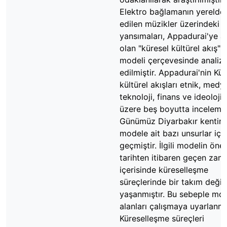
Elektro bağlamanın yerelde 
edilen müzikler üzerindeki e
yansımaları, Appadurai'ye ai
olan "küresel kültürel akış"
modeli çerçevesinde analiz
edilmiştir. Appadurai'nin Kür
kültürel akışları etnik, medy
teknoloji, finans ve ideoloji
üzere beş boyutta incelemişt
Günümüz Diyarbakır kentin
modele ait bazı unsurlar iç 
geçmiştir. İlgili modelin öner
tarihten itibaren geçen zam
içerisinde küreselleşme
süreçlerinde bir takım değiş
yaşanmıştır. Bu sebeple mod
alanları çalışmaya uyarlanmış
Küreselleşme süreçleri