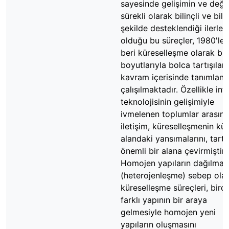
sayesinde gelişimin ve deği
sürekli olarak bilinçli ve bili
şekilde desteklendiği ilerley
olduğu bu süreçler, 1980'le
beri küreselleşme olarak bü
boyutlarıyla bolca tartışılan 
kavram içerisinde tanımlan
çalışılmaktadır. Özellikle int
teknolojisinin gelişimiyle
ivmelenen toplumlar arasınd
iletişim, küreselleşmenin kül
alandaki yansımalarını, tartı
önemli bir alana çevirmiştir.
Homojen yapıların dağılmas
(heterojenleşme) sebep ola
küreselleşme süreçleri, birç
farklı yapının bir araya
gelmesiyle homojen yeni
yapıların oluşmasını