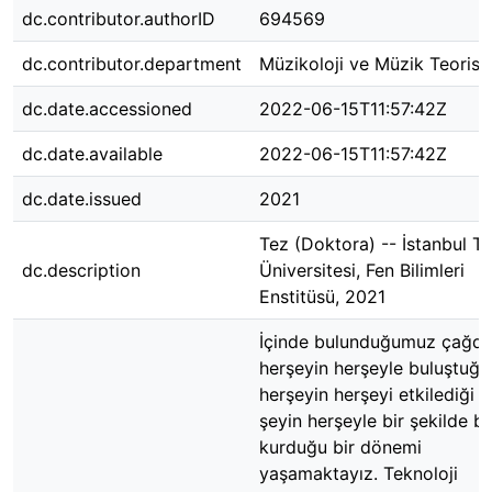
dc.contributor.authorID
694569
dc.contributor.department
Müzikoloji ve Müzik Teorisi
dc.date.accessioned
2022-06-15T11:57:42Z
dc.date.available
2022-06-15T11:57:42Z
dc.date.issued
2021
Tez (Doktora) -- İstanbul T
dc.description
Üniversitesi, Fen Bilimleri
Enstitüsü, 2021
İçinde bulunduğumuz çağd
herşeyin herşeyle buluştuğu
herşeyin herşeyi etkilediği v
şeyin herşeyle bir şekilde b
kurduğu bir dönemi
yaşamaktayız. Teknoloji