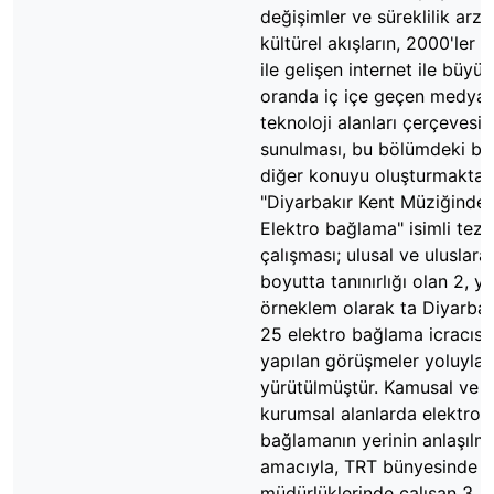
değişimler ve süreklilik arz
kültürel akışların, 2000'ler it
ile gelişen internet ile büyük
oranda iç içe geçen medya 
teknoloji alanları çerçevesi
sunulması, bu bölümdeki bir
diğer konuyu oluşturmaktadı
"Diyarbakır Kent Müziğinde
Elektro bağlama" isimli tez
çalışması; ulusal ve uluslara
boyutta tanınırlığı olan 2, ye
örneklem olarak ta Diyarbak
25 elektro bağlama icracısı
yapılan görüşmeler yoluyla
yürütülmüştür. Kamusal ve
kurumsal alanlarda elektro
bağlamanın yerinin anlaşılm
amacıyla, TRT bünyesinde far
müdürlüklerinde çalışan 3