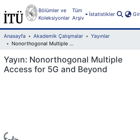
Bölümler ve
Tüm
İstatistikler
Gi
Koleksiyonlar
Arşiv
Anasayfa
Akademik Çalışmalar
Yayınlar
Nonorthogonal Multiple Access for 5G and Beyond
Yayın:
Nonorthogonal Multiple
Access for 5G and Beyond
Yükleniyor...