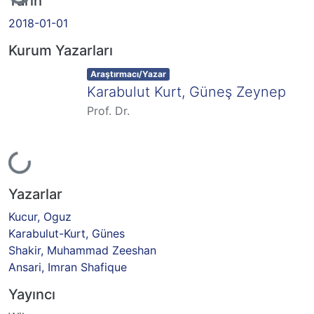
Tarih
2018-01-01
Kurum Yazarları
Item type:
,
Araştırmacı/Yazar
Karabulut Kurt, Güneş Zeynep
Prof. Dr.
Yükleniyor...
Yazarlar
Kucur, Oguz
Karabulut-Kurt, Günes
Shakir, Muhammad Zeeshan
Ansari, Imran Shafique
Yayıncı