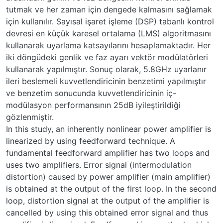
tutmak ve her zaman için dengede kalmasını sağlamak
için kullanılır. Sayısal işaret işleme (DSP) tabanlı kontrol
devresi en küçük karesel ortalama (LMS) algoritmasını
kullanarak uyarlama katsayılarını hesaplamaktadır. Her
iki döngüdeki genlik ve faz ayarı vektör modülatörleri
kullanarak yapılmıştır. Sonuç olarak, 5.8GHz uyarlanır
ileri beslemeli kuvvetlendiricinin benzetimi yapılmıştır
ve benzetim sonucunda kuvvetlendiricinin iç-
modülasyon performansının 25dB iyileştirildiği
gözlenmiştir.
In this study, an inherently nonlinear power amplifier is
linearized by using feedforward technique. A
fundamental feedforward amplifier has two loops and
uses two amplifiers. Error signal (intermodulation
distortion) caused by power amplifier (main amplifier)
is obtained at the output of the first loop. In the second
loop, distortion signal at the output of the amplifier is
cancelled by using this obtained error signal and thus