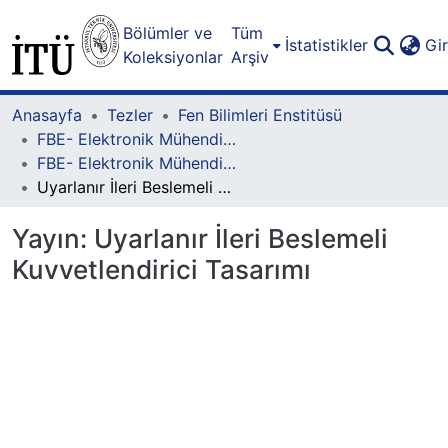
Bölümler ve
Tüm
İstatistikler
Gi
Koleksiyonlar
Arşiv
Anasayfa
Tezler
Fen Bilimleri Enstitüsü
FBE- Elektronik Mühendisliği Lisansüstü Programı
FBE- Elektronik Mühendisliği Lisansüstü Programı - Yüksek Lisans
Uyarlanır İleri Beslemeli Kuvvetlendirici Tasarımı
Yayın:
Uyarlanır İleri Beslemeli
Kuvvetlendirici Tasarımı