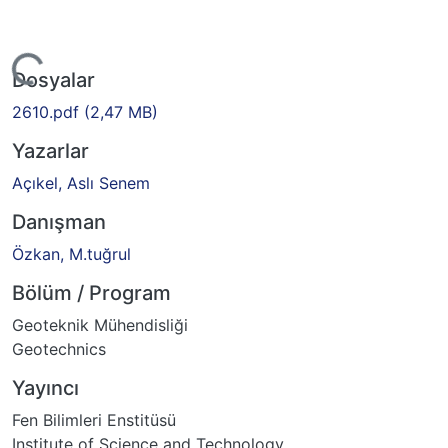
iyor...
Dosyalar
2610.pdf
(2,47 MB)
Yazarlar
Açıkel, Aslı Senem
Danışman
Özkan, M.tuğrul
Bölüm / Program
Geoteknik Mühendisliği
Geotechnics
Yayıncı
Fen Bilimleri Enstitüsü
Institute of Science and Technology