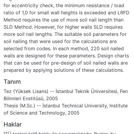
for eccentricity check, the minimum resistance / load
ratio of 1,0 for small wall heights is exceeded and LRFD
Method requires the use of more soil nail length than
SLD Method. However, for higher walls SLD requires
more soil nail lengths. The suitable soil parameters for
soil nailing that were used for the calculations are
selected from codes. In each method, 220 soil nailed
walls are designed for these parameters. Design charts
that can be used for pre-design of soil nailed walls are
prepared by applying solutions of these calculations.
Tanım
Tez (Yüksek Lisans) -- İstanbul Teknik Üniversitesi, Fen
Bilimleri Enstitüsü, 2005
Thesis (M.Sc.) -- İstanbul Technical University, Institute
of Science and Technology, 2005
Haklar
İTÜ tezleri telif hakkı ile korunmaktadır. Bunlar, bu