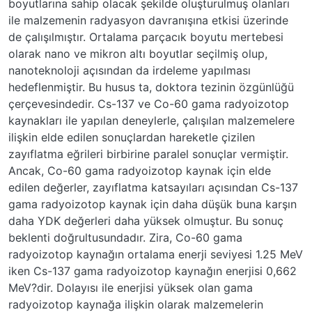
boyutlarına sahip olacak şekilde oluşturulmuş olanları
ile malzemenin radyasyon davranışına etkisi üzerinde
de çalışılmıştır. Ortalama parçacık boyutu mertebesi
olarak nano ve mikron altı boyutlar seçilmiş olup,
nanoteknoloji açısından da irdeleme yapılması
hedeflenmiştir. Bu husus ta, doktora tezinin özgünlüğü
çerçevesindedir. Cs-137 ve Co-60 gama radyoizotop
kaynakları ile yapılan deneylerle, çalışılan malzemelere
ilişkin elde edilen sonuçlardan hareketle çizilen
zayıflatma eğrileri birbirine paralel sonuçlar vermiştir.
Ancak, Co-60 gama radyoizotop kaynak için elde
edilen değerler, zayıflatma katsayıları açısından Cs-137
gama radyoizotop kaynak için daha düşük buna karşın
daha YDK değerleri daha yüksek olmuştur. Bu sonuç
beklenti doğrultusundadır. Zira, Co-60 gama
radyoizotop kaynağın ortalama enerji seviyesi 1.25 MeV
iken Cs-137 gama radyoizotop kaynağın enerjisi 0,662
MeV?dir. Dolayısı ile enerjisi yüksek olan gama
radyoizotop kaynağa ilişkin olarak malzemelerin