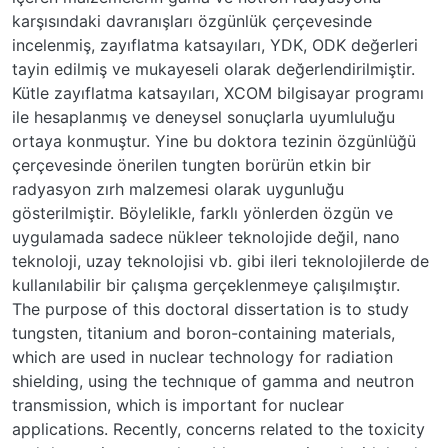
karşısındaki davranışları özgünlük çerçevesinde
incelenmiş, zayıflatma katsayıları, YDK, ODK değerleri
tayin edilmiş ve mukayeseli olarak değerlendirilmiştir.
Kütle zayıflatma katsayıları, XCOM bilgisayar programı
ile hesaplanmış ve deneysel sonuçlarla uyumluluğu
ortaya konmuştur. Yine bu doktora tezinin özgünlüğü
çerçevesinde önerilen tungten borürün etkin bir
radyasyon zırh malzemesi olarak uygunluğu
gösterilmiştir. Böylelikle, farklı yönlerden özgün ve
uygulamada sadece nükleer teknolojide değil, nano
teknoloji, uzay teknolojisi vb. gibi ileri teknolojilerde de
kullanılabilir bir çalışma gerçeklenmeye çalışılmıştır.
The purpose of this doctoral dissertation is to study
tungsten, titanium and boron-containing materials,
which are used in nuclear technology for radiation
shielding, using the technıque of gamma and neutron
transmission, which is important for nuclear
applications. Recently, concerns related to the toxicity