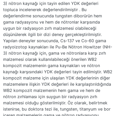
3) nötron kaynağı için tayin edilen YDK değerleri
topluca incelenerek değerlendirilmiştir . Bu
değerlendirme sonucunda tungsten diborürün hem
gama radyasyonu ve hem de nötronlar karşısında
uygun bir radyasyon zırh malzemesi olabileceği
düşünülerek ilgili bir dizi deney gerçekleştirilmiştir.
Yapılan deneyler sonucunda, Cs-137 ve Co-60 gama
radyoizotop kaynakları ile Pu-Be Nötron Howitzer (NH-
3) nötron kaynağı için, gama ve nötronlara karşı zırh
malzemesi olarak kullanılabileceği önerilen WB2
kompozit malzemenin gama kaynakları ve nötron
kaynağı karşısındaki YDK değerleri tayin edilmiştir. WB2
kompozit malzeme için ulaşılan YDK değerlerinin diğer
malzemelere ilişkin YDK değerleri ile karşılaştırıldığında
WB2 kompozit malzemenin hem gama ve hem de
nötron zırhlaması için suygun bir radyasyon zırh
malzemesi olduğu gösterilmiştir. Öz olarak, belirtmek
istenirse, bu doktora tezi ile, tungsten, titanyum ve bor
içeren malzemelerin gama ve nötron radyasyonu