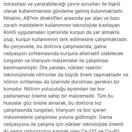
toksisitesi ve yaratabileceği çevre sorunları ile ilişkili
olarak kullanılmaması gündeme gelmiş bulunmaktadır.
Nitekim, AB?nin direktifleri arasında yer alan ve bazı
zararlı maddelerin kullanımının teknolojide kısıtlayan
RoHS uygulamaları içerisinde kurşun da yer almakta
olup, kurşun kullanımının terk edilmesine çalışılmaktadır.
Bu çerçevede, bu doktora çalışmasında, gama
radyasyon zırhlamasında kurşuna alternatif olabilecek
tungsten ve titanyum malzemeler ile çalışılması
benimsenmiştir. Öte yandan, nükleer reaktör
teknolojisinde nötronlar da büyük önem taşımaktadır ve
nötron zırhlaması da üzerinde durulması gereken bir
konudur. Nötron yutuculuğu açısından ise bor
yadsınamaz öneme sahip bir malzemedir. Tüm bu
hususlar göz önüne alınarak, bu doktora tez
çalışmasında tungsten, titanyum ve bor içeren
malzemelerle çalışılması yoluna gidilmiştir. Gama
radyasyonu ile çalışma için nükleer teknolojide önemli
iki gama radyoizotop kaynak olan Cs-137 ve Co-60