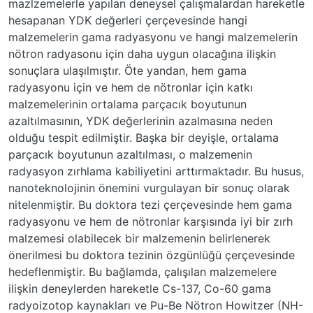
mazlzemelerle yapılan deneysel çalışmalardan hareketle
hesapanan YDK değerleri çerçevesinde hangi
malzemelerin gama radyasyonu ve hangi malzemelerin
nötron radyasonu için daha uygun olacağına ilişkin
sonuçlara ulaşılmıştır. Öte yandan, hem gama
radyasyonu için ve hem de nötronlar için katkı
malzemelerinin ortalama parçacık boyutunun
azaltılmasının, YDK değerlerinin azalmasına neden
olduğu tespit edilmiştir. Başka bir deyişle, ortalama
parçacık boyutunun azaltılması, o malzemenin
radyasyon zırhlama kabiliyetini arttırmaktadır. Bu husus,
nanoteknolojinin önemini vurgulayan bir sonuç olarak
nitelenmiştir. Bu doktora tezi çerçevesinde hem gama
radyasyonu ve hem de nötronlar karşısında iyi bir zırh
malzemesi olabilecek bir malzemenin belirlenerek
önerilmesi bu doktora tezinin özgünlüğü çerçevesinde
hedeflenmiştir. Bu bağlamda, çalışılan malzemelere
ilişkin deneylerden hareketle Cs-137, Co-60 gama
radyoizotop kaynakları ve Pu-Be Nötron Howitzer (NH-