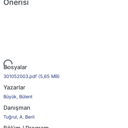
Önerisi
Yükleniyor...
Dosyalar
301052003.pdf
(5,65 MB)
Yazarlar
Büyük, Bülent
Danışman
Tuğrul, A. Beril
Bölüm / Program