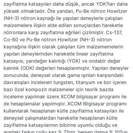
zayıflatma katsayıları daha düşük, ancak YDK?ları daha
yüksek olmaktadır. Öte yandan, Pu-Be nötron Howitzer
(NH-3) nötron kaynağı ile yapılan deneylerle çalışılan
malzemelere ilişkin elde edilen sonuçlardan hareketle
nötronlara karşı zayıflatma eğrileri çizilmiştir. Cs-137,
Co-60 ve Pu-Be nötron Howitzer (NH-3) nötron
kaynağına ilişkin olarak çalışılan tüm malzememelerin
yapılan deneylerinden hareketle lineer zayıflatma
katsayısı, yarıdeğer kalınlığı (YDK) ve ondabir değer
kalınlık (ODK) değerleri hesaplanmıştır. Yapılan deneyler
sonucunda, deneysel olarak gama ışınları karşısındaki
davranışları incelenen tungsten, titanyum ve bor içeren
bazı özel kompozit malzemeler için teorik bazda
inceleme yapılmak üzere XCOM bilgisayar programı ile
de hesaplamalar yapılmıştır. XCOM Bilgisayar programı
kullanılarak hesaplanan kütle zayıflatma katsayıları ile
deneysel çalışmalardan hareketle hesaplanan kütle
zayıflatma katsayılarının bibirine uyumlu olduğu ve
aradaki farkın çoğu kez % 7?nin, hemen daima % 10?un