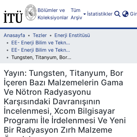
Bölümler ve
Tüm
İstatistikler
Gi
Koleksiyonlar
Arşiv
Anasayfa
Tezler
Enerji Enstitüsü
EE- Enerji Bilim ve Teknoloji Lisansüstü Programı
EE- Enerji Bilim ve Teknoloji Lisansüstü Programı - Doktora
Tungsten, Titanyum, Bor İçeren Bazı Malzemelerin Gama Ve Nötron Radyasyonu Karşısındaki Davranışının İncelenmesi, Xcom Bilgisayar Programı İle İrdelenmesi Ve Yeni Bir Radyasyon Zırh Malzeme Önerisi
Yayın:
Tungsten, Titanyum, Bor
İçeren Bazı Malzemelerin Gama
Ve Nötron Radyasyonu
Karşısındaki Davranışının
İncelenmesi, Xcom Bilgisayar
Programı İle İrdelenmesi Ve Yeni
Bir Radyasyon Zırh Malzeme