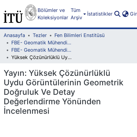
Bölümler ve
Tüm
İstatistikler
Gi
Koleksiyonlar
Arşiv
Anasayfa
Tezler
Fen Bilimleri Enstitüsü
FBE- Geomatik Mühendisliği Lisansüstü Programı
FBE- Geomatik Mühendisliği Lisansüstü Programı - Doktora
Yüksek Çözünürlüklü Uydu Görüntülerinin Geometrik Doğruluk Ve Detay Değerlendirme Yönünden İncelenmesi
Yayın:
Yüksek Çözünürlüklü
Uydu Görüntülerinin Geometrik
Doğruluk Ve Detay
Değerlendirme Yönünden
İncelenmesi