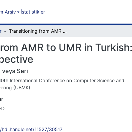
m Arşiv
İstatistikler
r
Transitioning from AMR to UMR in Turkish: A Semantic Representation Perspective
 from AMR to UMR in Turkish
pective
 veya Seri
0th International Conference on Computer Science and
eering (UBMK)
ar
ED
//hdl.handle.net/11527/30517