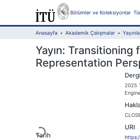
Bölümler ve Koleksiyonlar
Tü
Anasayfa
Akademik Çalışmalar
Yayınla
Yayın:
Transitioning
Representation Pers
Dergi
2025 1
Engin
Hakl
Yükleniyor...
CLOS
URI
Tarih
https: