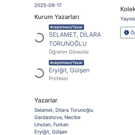
2025-09-17
Kolek
Kurum Yazarları
Yükleniyor...
Yayınl
Item type:
,
Araştırmacı/Yazar
Öğ
SELAMET, DİLARA
TORUNOĞLU
Öğretim Görevlisi
Yükleniyor...
Item type:
,
Araştırmacı/Yazar
Eryiğit, Gülşen
Profesor
Yazarlar
Selamet, Dilara Torunoğlu
Gardashova, Necibe
Unutan, Furkan
Eryiğit, Gülşen