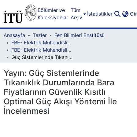
Bölümler ve
Tüm
İstatistikler
Gi
Koleksiyonlar
Arşiv
Anasayfa
Tezler
Fen Bilimleri Enstitüsü
FBE- Elektrik Mühendisliği Lisansüstü Programı
FBE- Elektrik Mühendisliği Lisansüstü Programı - Yüksek Lisans
Güç Sistemlerinde Tıkanıklık Durumlarında Bara Fiyatlarının Güvenlik Kısıtlı Optimal Güç Akışı Yöntemi İle İncelenmesi
Yayın:
Güç Sistemlerinde
Tıkanıklık Durumlarında Bara
Fiyatlarının Güvenlik Kısıtlı
Optimal Güç Akışı Yöntemi İle
İncelenmesi