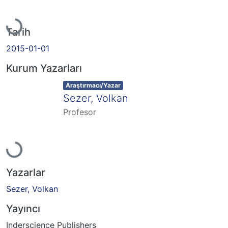
Yükleniyor...
Tarih
2015-01-01
Kurum Yazarları
Item type:
,
Araştırmacı/Yazar
Sezer, Volkan
Profesor
Yükleniyor...
Yazarlar
Sezer, Volkan
Yayıncı
Inderscience Publishers