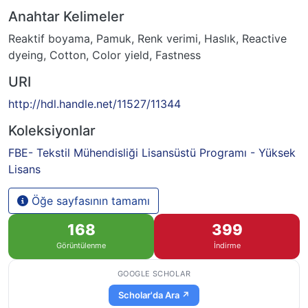
Anahtar Kelimeler
Reaktif boyama
,
Pamuk
,
Renk verimi
,
Haslık
,
Reactive
dyeing
,
Cotton
,
Color yield
,
Fastness
URI
http://hdl.handle.net/11527/11344
Koleksiyonlar
FBE- Tekstil Mühendisliği Lisansüstü Programı - Yüksek
Lisans
Öğe sayfasının tamamı
168
399
Görüntülenme
İndirme
GOOGLE SCHOLAR
Scholar'da Ara ↗