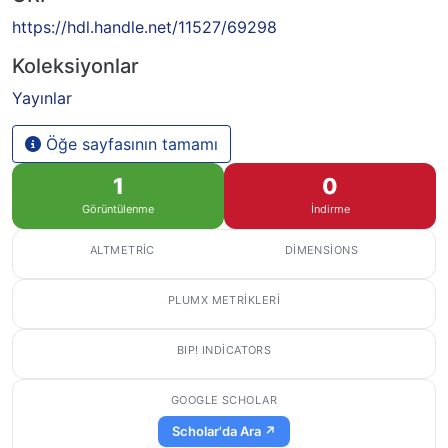
https://hdl.handle.net/11527/69298
Koleksiyonlar
Yayınlar
Öğe sayfasının tamamı
1
0
Görüntülenme
İndirme
ALTMETRIC
DIMENSIONS
PLUMX METRIKLERI
BIP! INDICATORS
GOOGLE SCHOLAR
Scholar'da Ara ↗