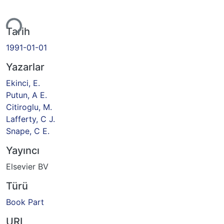
yor...
Tarih
1991-01-01
Yazarlar
Ekinci, E.
Putun, A E.
Citiroglu, M.
Lafferty, C J.
Snape, C E.
Yayıncı
Elsevier BV
Türü
Book Part
URI