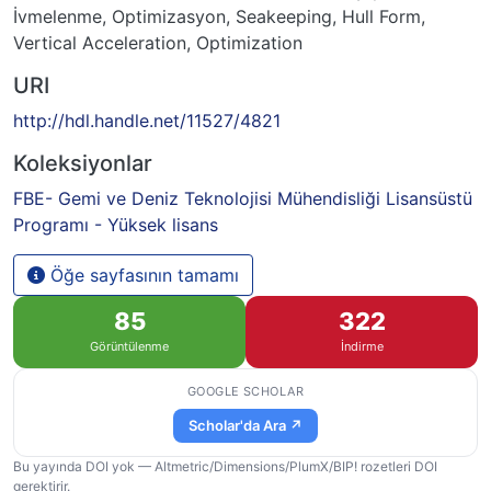
İvmelenme
,
Optimizasyon
,
Seakeeping
,
Hull Form
,
Vertical Acceleration
,
Optimization
URI
http://hdl.handle.net/11527/4821
Koleksiyonlar
FBE- Gemi ve Deniz Teknolojisi Mühendisliği Lisansüstü
Programı - Yüksek lisans
Öğe sayfasının tamamı
85
322
Görüntülenme
İndirme
GOOGLE SCHOLAR
Scholar'da Ara ↗
Bu yayında DOI yok — Altmetric/Dimensions/PlumX/BIP! rozetleri DOI
gerektirir.