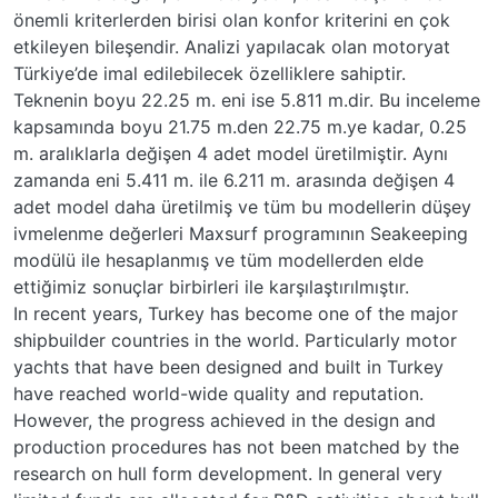
önemli kriterlerden birisi olan konfor kriterini en çok
etkileyen bileşendir. Analizi yapılacak olan motoryat
Türkiye’de imal edilebilecek özelliklere sahiptir.
Teknenin boyu 22.25 m. eni ise 5.811 m.dir. Bu inceleme
kapsamında boyu 21.75 m.den 22.75 m.ye kadar, 0.25
m. aralıklarla değişen 4 adet model üretilmiştir. Aynı
zamanda eni 5.411 m. ile 6.211 m. arasında değişen 4
adet model daha üretilmiş ve tüm bu modellerin düşey
ivmelenme değerleri Maxsurf programının Seakeeping
modülü ile hesaplanmış ve tüm modellerden elde
ettiğimiz sonuçlar birbirleri ile karşılaştırılmıştır.
In recent years, Turkey has become one of the major
shipbuilder countries in the world. Particularly motor
yachts that have been designed and built in Turkey
have reached world-wide quality and reputation.
However, the progress achieved in the design and
production procedures has not been matched by the
research on hull form development. In general very