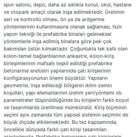
spor salonu, depo, daha az sıklıkla konut, okul, hastane
ve otopark amaçlı olarak inşa edilmektedir. Üretimin
seri ve kontrollü olması, ön ya da ardgerme
yöntemlerinin kullanılmasına olanak sağlaması, hızlı
yapım tekniği ile prefabrike binaları geleneksel
yöntemlerle inşa edilmiş binalara göre pek çok
bakımdan üstün kılmaktadır. Çoğunlukla tek katlı olan
kolon-temel bağlantılarının ankastre, kolon-kiriş
birleşimlerinin mafsallı teşkil edildiği prefabrike
betonarme endüstri yapılarında çatı kirişlerinin
konfigürasyonunun önemi büyüktür. Yapıların
geometrisi, inşa edileceği bölgenin iklim-zemin
koşulları, yapı elemanlarının üretim yeri/yöntemi vb.
parametreler düşünüldüğünde bu kirişlerin farklı boyut
ve tasarımlarda üretilmesi mümkündür. Kiriş biçiminin
seçimi aynı zamanda tüm yapısal sistemin seçimini de
büyük ölçüde etkilemektedir. Bu tez kapsamında,
öncelikle dünyada farklı çatı kirişi tasarımları
araştırılmıştır. Prefabrike betonarme çatı kirişlerinin