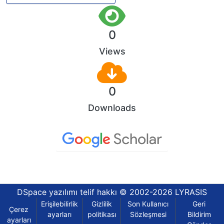
0
Views
0
Downloads
DSpace yazılımı
telif hakkı © 2002-2026
LYRASIS
Erişilebilirlik
Gizlilik
Son Kullanıcı
Geri
Çerez
ayarları
politikası
Sözleşmesi
Bildirim
ayarları