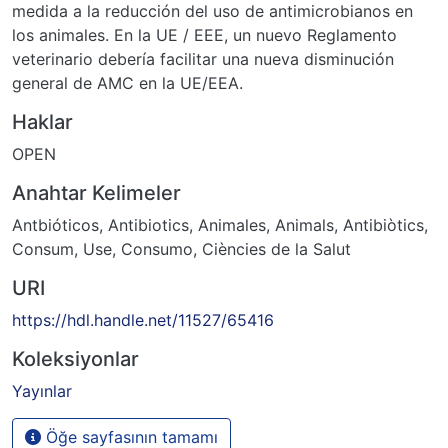
medida a la reducción del uso de antimicrobianos en
los animales. En la UE / EEE, un nuevo Reglamento
veterinario debería facilitar una nueva disminución
general de AMC en la UE/EEA.
Haklar
OPEN
Anahtar Kelimeler
Antbióticos
,
Antibiotics
,
Animales
,
Animals
,
Antibiòtics
,
Consum
,
Use
,
Consumo
,
Ciències de la Salut
URI
https://hdl.handle.net/11527/65416
Koleksiyonlar
Yayınlar
Öğe sayfasının tamamı