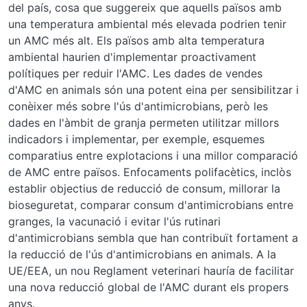
del país, cosa que suggereix que aquells països amb
una temperatura ambiental més elevada podrien tenir
un AMC més alt. Els països amb alta temperatura
ambiental haurien d'implementar proactivament
polítiques per reduir l'AMC. Les dades de vendes
d'AMC en animals són una potent eina per sensibilitzar i
conèixer més sobre l'ús d'antimicrobians, però les
dades en l'àmbit de granja permeten utilitzar millors
indicadors i implementar, per exemple, esquemes
comparatius entre explotacions i una millor comparació
de AMC entre països. Enfocaments polifacètics, inclòs
establir objectius de reducció de consum, millorar la
bioseguretat, comparar consum d'antimicrobians entre
granges, la vacunació i evitar l'ús rutinari
d'antimicrobians sembla que han contribuït fortament a
la reducció de l'ús d'antimicrobians en animals. A la
UE/EEA, un nou Reglament veterinari hauría de facilitar
una nova reducció global de l'AMC durant els propers
anys.