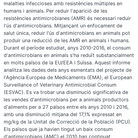
malalties infeccioses amb resistències múltiples en
humans i animals. Per reduir l'aparició de les
resistències antimicrobianes (AMR) és necessari reduir
l'ús d'antimicrobians. Mitjançant un enfocament de
salut única, reduir l'ús d'antimicrobians en animals pot
produir una reducció de les AMR en animals i humans.
Durant el període estudiat, anys 2010-2016, el consum
d'antimicrobians en animals s'ha reduït substancialment
en molts països de la EU/EEA i Suïssa. Aquest informe
analitza les dades dels anys esmentats del projecte de
l'Agència Europea de Medicaments (EMA), el European
Surveillance of Veterinary Antimicrobial Consum
(ESVAC). Es va trobar una disminució significativa de
les vendes d'antimicrobians per a animals productors
d'aliments per a 27 països entre els anys 2010 i 2016,
amb una disminució mitjana del 17,1% expressat en
mg/kg de la Unitat de Correcció de la Població (PCU).
Els països que ja havien tingut un baix consum
d'antimicrobians (AMC) el 2010 han continuat