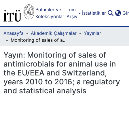
Bölümler ve
Tüm
İstatistikler
Gi
Koleksiyonlar
Arşiv
Anasayfa
Akademik Çalışmalar
Yayınlar
Monitoring of sales of antimicrobials for animal use in the EU/EEA and Switzerland, years 2010 to 2016; a regulatory and statistical analysis
Yayın:
Monitoring of sales of
antimicrobials for animal use in
the EU/EEA and Switzerland,
years 2010 to 2016; a regulatory
and statistical analysis