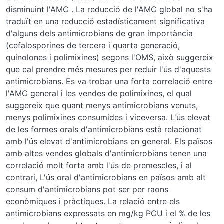
disminuint l'AMC . La reducció de l'AMC global no s'ha
traduït en una reducció estadísticament significativa
d'alguns dels antimicrobians de gran importància
(cefalosporines de tercera i quarta generació,
quinolones i polimixines) segons l'OMS, això suggereix
que cal prendre més mesures per reduir l'ús d'aquests
antimicrobians. Es va trobar una forta correlació entre
l'AMC general i les vendes de polimixines, el qual
suggereix que quant menys antimicrobians venuts,
menys polimixines consumides i viceversa. L'ús elevat
de les formes orals d'antimicrobians està relacionat
amb l'ús elevat d'antimicrobians en general. Els països
amb altes vendes globals d'antimicrobians tenen una
correlació molt forta amb l'ús de premescles, i al
contrari, L'ús oral d'antimicrobians en països amb alt
consum d'antimicrobians pot ser per raons
econòmiques i pràctiques. La relació entre els
antimicrobians expressats en mg/kg PCU i el % de les