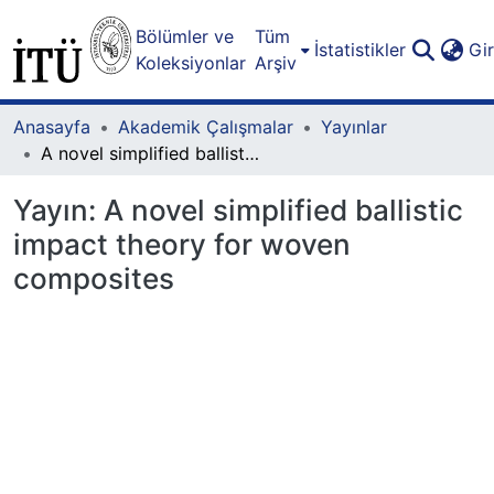
Bölümler ve
Tüm
İstatistikler
Gi
Koleksiyonlar
Arşiv
Anasayfa
Akademik Çalışmalar
Yayınlar
A novel simplified ballistic impact theory for woven composites
Yayın:
A novel simplified ballistic
impact theory for woven
composites
Yükleniyor...