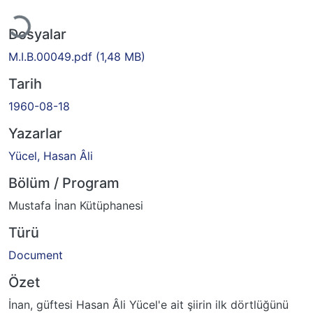
eniyor...
Dosyalar
M.I.B.00049.pdf
(1,48 MB)
Tarih
1960-08-18
Yazarlar
Yücel, Hasan Âli
Bölüm / Program
Mustafa İnan Kütüphanesi
Türü
Document
Özet
İnan, güftesi Hasan Âli Yücel'e ait şiirin ilk dörtlüğünü