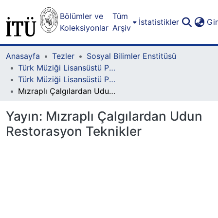
Bölümler ve
Tüm
İstatistikler
Gi
Koleksiyonlar
Arşiv
Anasayfa
Tezler
Sosyal Bilimler Enstitüsü
Türk Müziği Lisansüstü Programı
Türk Müziği Lisansüstü Programı - Yüksek Lisans
Mızraplı Çalgılardan Udun Restorasyon Teknikler
Yayın:
Mızraplı Çalgılardan Udun
Restorasyon Teknikler