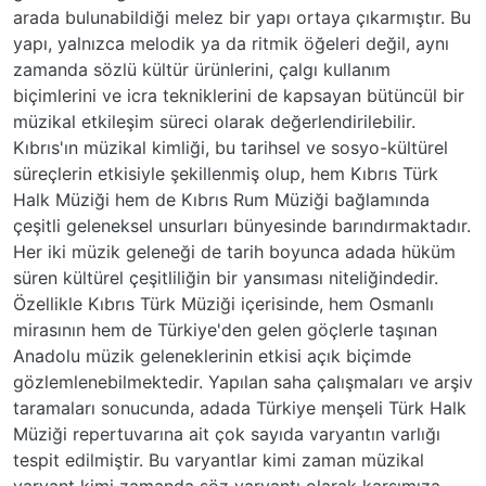
arada bulunabildiği melez bir yapı ortaya çıkarmıştır. Bu
yapı, yalnızca melodik ya da ritmik öğeleri değil, aynı
zamanda sözlü kültür ürünlerini, çalgı kullanım
biçimlerini ve icra tekniklerini de kapsayan bütüncül bir
müzikal etkileşim süreci olarak değerlendirilebilir.
Kıbrıs'ın müzikal kimliği, bu tarihsel ve sosyo-kültürel
süreçlerin etkisiyle şekillenmiş olup, hem Kıbrıs Türk
Halk Müziği hem de Kıbrıs Rum Müziği bağlamında
çeşitli geleneksel unsurları bünyesinde barındırmaktadır.
Her iki müzik geleneği de tarih boyunca adada hüküm
süren kültürel çeşitliliğin bir yansıması niteliğindedir.
Özellikle Kıbrıs Türk Müziği içerisinde, hem Osmanlı
mirasının hem de Türkiye'den gelen göçlerle taşınan
Anadolu müzik geleneklerinin etkisi açık biçimde
gözlemlenebilmektedir. Yapılan saha çalışmaları ve arşiv
taramaları sonucunda, adada Türkiye menşeli Türk Halk
Müziği repertuvarına ait çok sayıda varyantın varlığı
tespit edilmiştir. Bu varyantlar kimi zaman müzikal
varyant kimi zamanda söz varyantı olarak karşımıza