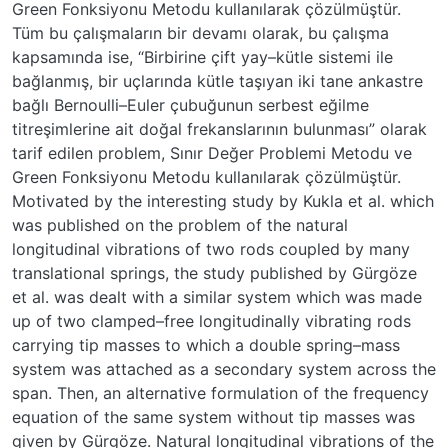
Green Fonksiyonu Metodu kullanılarak çözülmüştür.
Tüm bu çalışmaların bir devamı olarak, bu çalışma
kapsamında ise, “Birbirine çift yay–kütle sistemi ile
bağlanmış, bir uçlarında kütle taşıyan iki tane ankastre
bağlı Bernoulli–Euler çubuğunun serbest eğilme
titreşimlerine ait doğal frekanslarının bulunması” olarak
tarif edilen problem, Sınır Değer Problemi Metodu ve
Green Fonksiyonu Metodu kullanılarak çözülmüştür.
Motivated by the interesting study by Kukla et al. which
was published on the problem of the natural
longitudinal vibrations of two rods coupled by many
translational springs, the study published by Gürgöze
et al. was dealt with a similar system which was made
up of two clamped–free longitudinally vibrating rods
carrying tip masses to which a double spring–mass
system was attached as a secondary system across the
span. Then, an alternative formulation of the frequency
equation of the same system without tip masses was
given by Gürgöze. Natural longitudinal vibrations of the