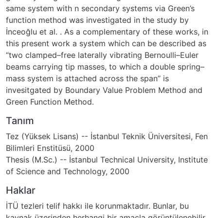
same system with n secondary systems via Green’s
function method was investigated in the study by
İnceoğlu et al. . As a complementary of these works, in
this present work a system which can be described as
“two clamped–free laterally vibrating Bernoulli–Euler
beams carrying tip masses, to which a double spring–
mass system is attached across the span” is
invesitgated by Boundary Value Problem Method and
Green Function Method.
Tanım
Tez (Yüksek Lisans) -- İstanbul Teknik Üniversitesi, Fen
Bilimleri Enstitüsü, 2000
Thesis (M.Sc.) -- İstanbul Technical University, Institute
of Science and Technology, 2000
Haklar
İTÜ tezleri telif hakkı ile korunmaktadır. Bunlar, bu
kaynak üzerinden herhangi bir amaçla görüntülenebilir,