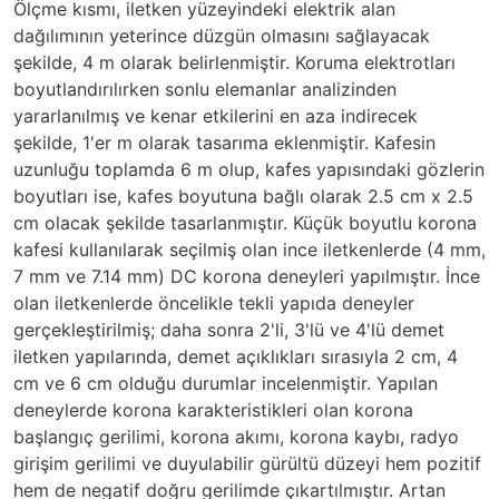
Ölçme kısmı, iletken yüzeyindeki elektrik alan
dağılımının yeterince düzgün olmasını sağlayacak
şekilde, 4 m olarak belirlenmiştir. Koruma elektrotları
boyutlandırılırken sonlu elemanlar analizinden
yararlanılmış ve kenar etkilerini en aza indirecek
şekilde, 1'er m olarak tasarıma eklenmiştir. Kafesin
uzunluğu toplamda 6 m olup, kafes yapısındaki gözlerin
boyutları ise, kafes boyutuna bağlı olarak 2.5 cm x 2.5
cm olacak şekilde tasarlanmıştır. Küçük boyutlu korona
kafesi kullanılarak seçilmiş olan ince iletkenlerde (4 mm,
7 mm ve 7.14 mm) DC korona deneyleri yapılmıştır. İnce
olan iletkenlerde öncelikle tekli yapıda deneyler
gerçekleştirilmiş; daha sonra 2'li, 3'lü ve 4'lü demet
iletken yapılarında, demet açıklıkları sırasıyla 2 cm, 4
cm ve 6 cm olduğu durumlar incelenmiştir. Yapılan
deneylerde korona karakteristikleri olan korona
başlangıç gerilimi, korona akımı, korona kaybı, radyo
girişim gerilimi ve duyulabilir gürültü düzeyi hem pozitif
hem de negatif doğru gerilimde çıkartılmıştır. Artan