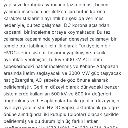
yapısı ve konfigürasyonunun fazla olması, bunun
yanında incelenen her iletken için bütün korona
karakteristiklerinin ayrıntılı bir şekilde verilmesi
nedeniyle, bu tez çalışması, DC korona açısından
kapsamlı bir inceleme ortaya koymaktadır. Bu tez
çalışması kapsamında yapılan deneysel çalışmayı bir
temele oturtabilmek için ilk olarak Türkiye için bir
HVDC iletim sistemi tasarımı yapılmış ve teknik
ayrıntıları verilmiştir. Türkiye 400 kV AC iletim
şebekesindeki hatlar incelenmiş ve Keban- Adapazarı
arasında iletim sağlayacak ve 3000 MW güç taşıyacak
hat güzergâhı, AC şebeke de göz önüne alınarak
belirlenmiştir. Gerilim düzeyi olarak dünyadaki benzer
sistemlerde kullanılan 500 kV ve 600 kV değerleri
öngörülmüş ve hesaplamalar bu iki gerilim düzeyi için
ayrı ayrı yapılmıştır. HVDC yapısı, aktarılacak güç göz
önüne alındığında, iki kutuplu (bipolar) olacak şekilde
belirlenmiş ve bu durum için üç farklı iletken
konfigürasyonu (4x1272 MCM, 3x1272 MCM, 3x954