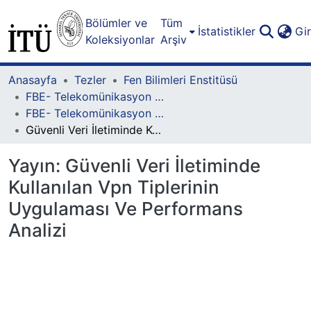
Bölümler ve
Tüm
İstatistikler
Gi
Koleksiyonlar
Arşiv
Anasayfa
Tezler
Fen Bilimleri Enstitüsü
FBE- Telekomünikasyon Mühendisliği Lisansüstü Programı
FBE- Telekomünikasyon Mühendisliği Lisansüstü Programı - Yüksek Lisans
Güvenli Veri İletiminde Kullanılan Vpn Tiplerinin Uygulaması Ve Performans Analizi
Yayın:
Güvenli Veri İletiminde
Kullanılan Vpn Tiplerinin
Uygulaması Ve Performans
Analizi