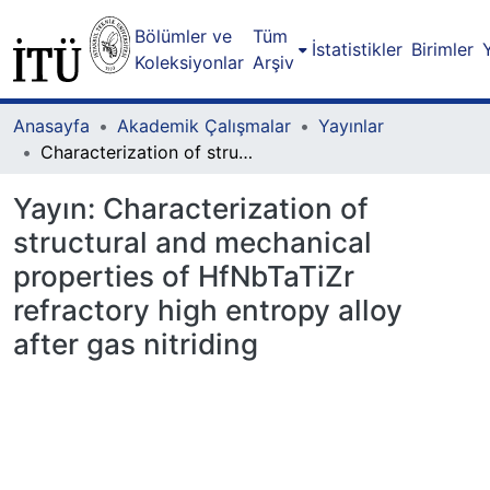
Bölümler ve
Tüm
İstatistikler
Birimler
Koleksiyonlar
Arşiv
Anasayfa
Akademik Çalışmalar
Yayınlar
Characterization of structural and mechanical properties of HfNbTaTiZr refractory high entropy alloy after gas nitriding
Yayın:
Characterization of
structural and mechanical
properties of HfNbTaTiZr
refractory high entropy alloy
after gas nitriding