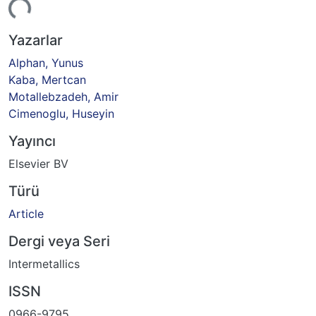
eniyor...
Yazarlar
Alphan, Yunus
Kaba, Mertcan
Motallebzadeh, Amir
Cimenoglu, Huseyin
Yayıncı
Elsevier BV
Türü
Article
Dergi veya Seri
Intermetallics
ISSN
0966-9795