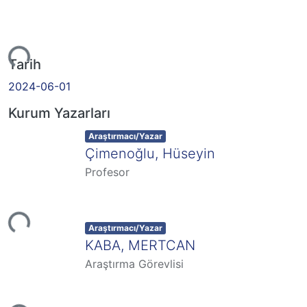
eniyor...
Tarih
2024-06-01
Kurum Yazarları
Item type:
,
Araştırmacı/Yazar
Çimenoğlu, Hüseyin
Profesor
eniyor...
Item type:
,
Araştırmacı/Yazar
KABA, MERTCAN
Araştırma Görevlisi