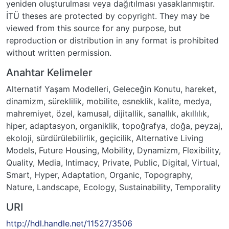
yeniden oluşturulması veya dağıtılması yasaklanmıştır.
İTÜ theses are protected by copyright. They may be
viewed from this source for any purpose, but
reproduction or distribution in any format is prohibited
without written permission.
Anahtar Kelimeler
Alternatif Yaşam Modelleri
,
Geleceğin Konutu
,
hareket
,
dinamizm
,
süreklilik
,
mobilite
,
esneklik
,
kalite
,
medya
,
mahremiyet
,
özel
,
kamusal
,
dijitallik
,
sanallık
,
akıllılık
,
hiper
,
adaptasyon
,
organiklik
,
topoğrafya
,
doğa
,
peyzaj
,
ekoloji
,
sürdürülebilirlik
,
geçicilik
,
Alternative Living
Models
,
Future Housing
,
Mobility
,
Dynamizm
,
Flexibility
,
Quality
,
Media
,
Intimacy
,
Private
,
Public
,
Digital
,
Virtual
,
Smart
,
Hyper
,
Adaptation
,
Organic
,
Topography
,
Nature
,
Landscape
,
Ecology
,
Sustainability
,
Temporality
URI
http://hdl.handle.net/11527/3506