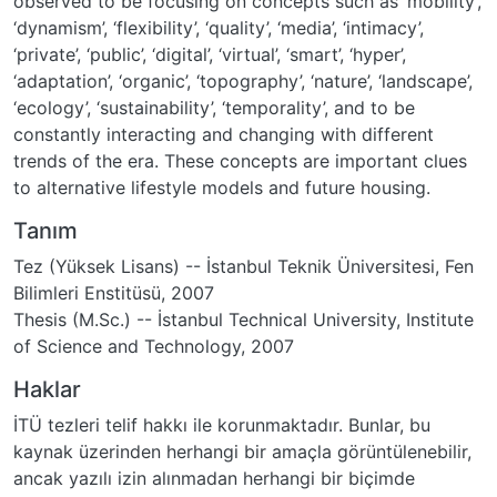
observed to be focusing on concepts such as ‘mobility’,
‘dynamism’, ‘flexibility’, ‘quality’, ‘media’, ‘intimacy’,
‘private’, ‘public’, ‘digital’, ‘virtual’, ‘smart’, ‘hyper’,
‘adaptation’, ‘organic’, ‘topography’, ‘nature’, ‘landscape’,
‘ecology’, ‘sustainability’, ‘temporality’, and to be
constantly interacting and changing with different
trends of the era. These concepts are important clues
to alternative lifestyle models and future housing.
Tanım
Tez (Yüksek Lisans) -- İstanbul Teknik Üniversitesi, Fen
Bilimleri Enstitüsü, 2007
Thesis (M.Sc.) -- İstanbul Technical University, Institute
of Science and Technology, 2007
Haklar
İTÜ tezleri telif hakkı ile korunmaktadır. Bunlar, bu
kaynak üzerinden herhangi bir amaçla görüntülenebilir,
ancak yazılı izin alınmadan herhangi bir biçimde