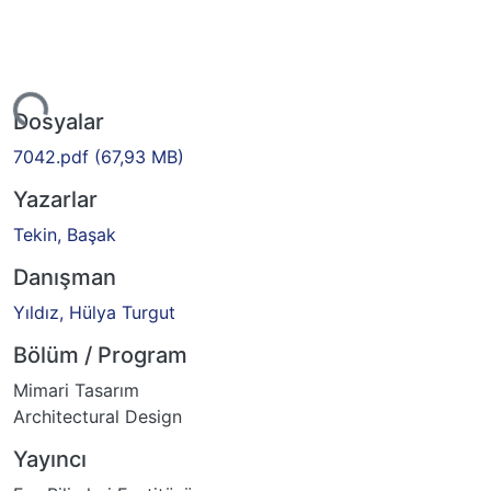
yor...
Dosyalar
7042.pdf
(67,93 MB)
Yazarlar
Tekin, Başak
Danışman
Yıldız, Hülya Turgut
Bölüm / Program
Mimari Tasarım
Architectural Design
Yayıncı