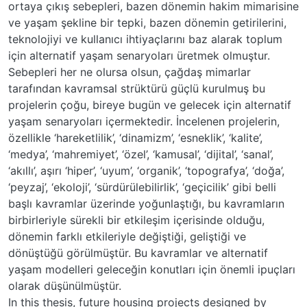
ortaya çıkış sebepleri, bazen dönemin hakim mimarisine
ve yaşam şekline bir tepki, bazen dönemin getirilerini,
teknolojiyi ve kullanıcı ihtiyaçlarını baz alarak toplum
için alternatif yaşam senaryoları üretmek olmuştur.
Sebepleri her ne olursa olsun, çağdaş mimarlar
tarafından kavramsal strüktürü güçlü kurulmuş bu
projelerin çoğu, bireye bugün ve gelecek için alternatif
yaşam senaryoları içermektedir. İncelenen projelerin,
özellikle ‘hareketlilik’, ‘dinamizm’, ‘esneklik’, ‘kalite’,
‘medya’, ‘mahremiyet’, ‘özel’, ‘kamusal’, ‘dijital’, ‘sanal’,
‘akıllı’, aşırı ‘hiper’, ‘uyum’, ‘organik’, ‘topografya’, ‘doğa’,
‘peyzaj’, ‘ekoloji’, ‘sürdürülebilirlik’, ‘geçicilik’ gibi belli
başlı kavramlar üzerinde yoğunlaştığı, bu kavramların
birbirleriyle sürekli bir etkileşim içerisinde olduğu,
dönemin farklı etkileriyle değiştiği, geliştiği ve
dönüştüğü görülmüştür. Bu kavramlar ve alternatif
yaşam modelleri geleceğin konutları için önemli ipuçları
olarak düşünülmüştür.
In this thesis, future housing projects designed by