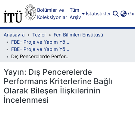
Bölümler ve
Tüm
İstatistikler
Gi
Koleksiyonlar
Arşiv
Anasayfa
Tezler
Fen Bilimleri Enstitüsü
FBE- Proje ve Yapım Yönetimi Lisansüstü Programı
FBE- Proje ve Yapım Yönetimi Lisansüstü Programı - Yüksek Lisans
Dış Pencerelerde Performans Kriterlerine Bağlı Olarak Bileşen İlişkilerinin İncelenmesi
Yayın:
Dış Pencerelerde
Performans Kriterlerine Bağlı
Olarak Bileşen İlişkilerinin
İncelenmesi