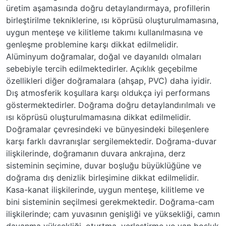
üretim aşamasında doğru detaylandırmaya, profillerin
birleştirilme tekniklerine, ısı köprüsü oluşturulmamasına,
uygun menteşe ve kilitleme takımı kullanılmasına ve
genleşme problemine karşı dikkat edilmelidir.
Alüminyum doğramalar, doğal ve dayanıldı olmaları
sebebiyle tercih edilmektedirler. Açıklık geçebilme
özellikleri diğer doğramalara (ahşap, PVC) daha iyidir.
Dış atmosferik koşullara karşı oldukça iyi performans
göstermektedirler. Doğrama doğru detaylandırılmalı ve
ısı köprüsü oluşturulmamasına dikkat edilmelidir.
Doğramalar çevresindeki ve bünyesindeki bileşenlere
karşı farklı davranışlar sergilemektedir. Doğrama-duvar
ilişkilerinde, doğramanın duvara ankrajına, derz
sisteminin seçimine, duvar boşluğu büyüklüğüne ve
doğrama dış denizlik birleşimine dikkat edilmelidir.
Kasa-kanat ilişkilerinde, uygun menteşe, kilitleme ve
bini sisteminin seçilmesi gerekmektedir. Doğrama-cam
ilişkilerinde; cam yuvasının genişliği ve yüksekliği, camın
dayanma yüksekliği, oturtma, yerleştirme ve yan boşluk