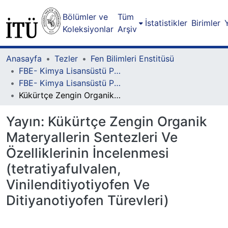
Bölümler ve
Tüm
İstatistikler
Birimler
Koleksiyonlar
Arşiv
Anasayfa
Tezler
Fen Bilimleri Enstitüsü
FBE- Kimya Lisansüstü Programı
FBE- Kimya Lisansüstü Programı - Yüksek Lisans
Kükürtçe Zengin Organik Materyallerin Sentezleri Ve Özelliklerinin İncelenmesi (tetratiyafulvalen, Vinilenditiyotiyofen Ve Ditiyanotiyofen Türevleri)
Yayın:
Kükürtçe Zengin Organik
Materyallerin Sentezleri Ve
Özelliklerinin İncelenmesi
(tetratiyafulvalen,
Vinilenditiyotiyofen Ve
Ditiyanotiyofen Türevleri)