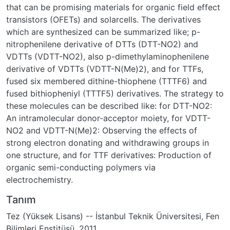
that can be promising materials for organic field effect
transistors (OFETs) and solarcells. The derivatives
which are synthesized can be summarized like; p-
nitrophenilene derivative of DTTs (DTT-NO2) and
VDTTs (VDTT-NO2), also p-dimethylaminophenilene
derivative of VDTTs (VDTT-N(Me)2), and for TTFs,
fused six membered dithine-thiophene (TTTF6) and
fused bithiopheniyl (TTTF5) derivatives. The strategy to
these molecules can be described like: for DTT-NO2:
An intramolecular donor-acceptor moiety, for VDTT-
NO2 and VDTT-N(Me)2: Observing the effects of
strong electron donating and withdrawing groups in
one structure, and for TTF derivatives: Production of
organic semi-conducting polymers via
electrochemistry.
Tanım
Tez (Yüksek Lisans) -- İstanbul Teknik Üniversitesi, Fen
Bilimleri Enstitüsü, 2011