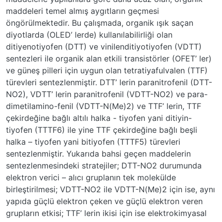
maddeleri temel almış aygıtların geçmesi
öngörülmektedir. Bu çalışmada, organik ışık saçan
diyotlarda (OLED’ lerde) kullanılabilirliği olan
ditiyenotiyofen (DTT) ve vinilenditiyotiyofen (VDTT)
sentezleri ile organik alan etkili transistörler (OFET’ ler)
ve güneş pilleri için uygun olan tetratiyafulvalen (TTF)
türevleri sentezlenmiştir. DTT’ lerin paranitrofenil (DTT-
NO2), VDTT’ lerin paranitrofenil (VDTT-NO2) ve para-
dimetilamino-fenil (VDTT-N(Me)2) ve TTF’ lerin, TTF
çekirdeğine bağlı altılı halka - tiyofen yani ditiyin-
tiyofen (TTTF6) ile yine TTF çekirdeğine bağlı beşli
halka – tiyofen yani bitiyofen (TTTF5) türevleri
sentezlenmiştir. Yukarıda bahsi geçen maddelerin
sentezlenmesindeki stratejiler; DTT-NO2 durumunda
elektron verici – alıcı gruplanın tek molekülde
birleştirilmesi; VDTT-NO2 ile VDTT-N(Me)2 için ise, aynı
yapıda güçlü elektron çeken ve güçlü elektron veren
grupların etkisi; TTF’ lerin ikisi için ise elektrokimyasal