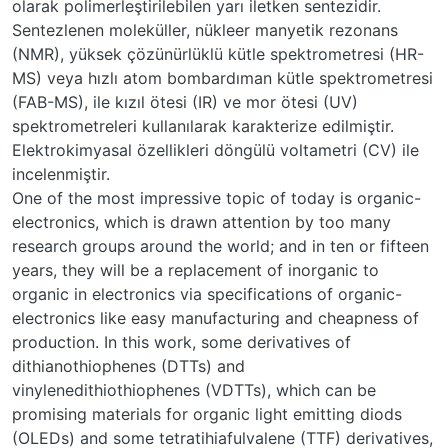
olarak polimerleştirilebilen yarı iletken sentezidir.
Sentezlenen moleküller, nükleer manyetik rezonans
(NMR), yüksek çözünürlüklü kütle spektrometresi (HR-
MS) veya hızlı atom bombardıman kütle spektrometresi
(FAB-MS), ile kızıl ötesi (IR) ve mor ötesi (UV)
spektrometreleri kullanılarak karakterize edilmiştir.
Elektrokimyasal özellikleri döngülü voltametri (CV) ile
incelenmiştir.
One of the most impressive topic of today is organic-
electronics, which is drawn attention by too many
research groups around the world; and in ten or fifteen
years, they will be a replacement of inorganic to
organic in electronics via specifications of organic-
electronics like easy manufacturing and cheapness of
production. In this work, some derivatives of
dithianothiophenes (DTTs) and
vinylenedithiothiophenes (VDTTs), which can be
promising materials for organic light emitting diods
(OLEDs) and some tetratihiafulvalene (TTF) derivatives,