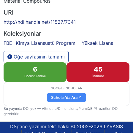
Material Compounds
URI
http://hdl.handle.net/11527/7341
Koleksiyonlar
FBE- Kimya Lisansüstü Programı - Yüksek Lisans
Öğe sayfasının tamamı
6
45
Görüntülenme
İndirme
GOOGLE SCHOLAR
Scholar'da Ara ↗
Bu yayında DOI yok — Altmetric/Dimensions/PlumX/BIP! rozetleri DOI
gerektirir.
DSpace yazılımı
telif hakkı © 2002-2026
LYRASIS