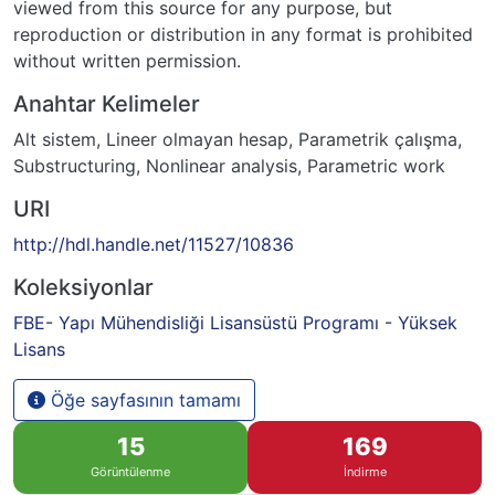
viewed from this source for any purpose, but
reproduction or distribution in any format is prohibited
without written permission.
Anahtar Kelimeler
Alt sistem
,
Lineer olmayan hesap
,
Parametrik çalışma
,
Substructuring
,
Nonlinear analysis
,
Parametric work
URI
http://hdl.handle.net/11527/10836
Koleksiyonlar
FBE- Yapı Mühendisliği Lisansüstü Programı - Yüksek
Lisans
Öğe sayfasının tamamı
15
169
Görüntülenme
İndirme