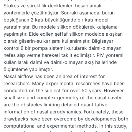
Stokes ve süreklilik denklemleri hesaplamalı
yöntemlerle çözülmüştür. Sonraki aşamada, burun
boşluğunun 2 katı büyüklüğünde bir katı modeli
yaratılmıştır. Bu modele silikon dökülerek kalıplama
yapılmıştır. Elde edilen şeffaf silikon modelde akışkan
olarak gliserin-su karışımı kullanılmıştır. Bilgisayar
kontrollü bir pompa sistemi kurularak daimi-olmayan
nefes alıp verme hareketi taklit edilmiştir. PIV yöntemi
kullanılarak daimi ve daimi-olmayan akış hallerinde
ölçümleme yapılmıştır.
Nasal airflow has been an area of interest for
researchers. Many experimental researches have been
conducted on the subject for over 50 years. However,
small size and complex geometry of the nasal cavity
are the obstacles limiting detailed quantitative
information of nasal aerodynamics. Fortunately, these
drawbacks have been overcome by developments both
computational and experimental methods. In this study,