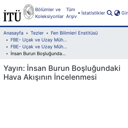
Bölümler ve
Tüm
İstatistikler
Gi
Koleksiyonlar
Arşiv
Anasayfa
Tezler
Fen Bilimleri Enstitüsü
FBE- Uçak ve Uzay Mühendisliği Lisansüstü Programı
FBE- Uçak ve Uzay Mühendisliği Lisansüstü Programı - Yüksek Lisans
İnsan Burun Boşluğundaki Hava Akışının İncelenmesi
Yayın:
İnsan Burun Boşluğundaki
Hava Akışının İncelenmesi