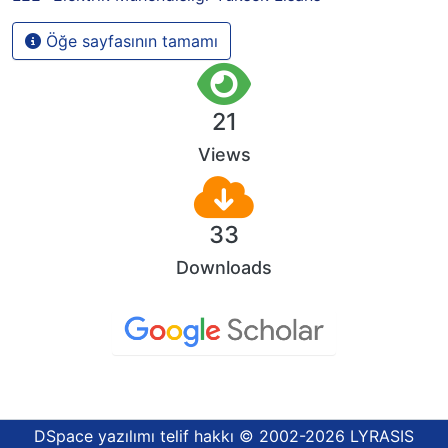
Öğe sayfasının tamamı
21
Views
33
Downloads
DSpace yazılımı
telif hakkı © 2002-2026
LYRASIS