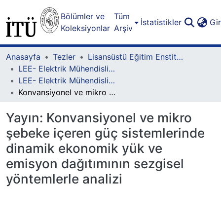
Bölümler ve
Tüm
İstatistikler
Gi
Koleksiyonlar
Arşiv
Anasayfa
Tezler
Lisansüstü Eğitim Enstitüsü
LEE- Elektrik Mühendisliği Lisansüstü Programı
LEE- Elektrik Mühendisliği-Yüksek Lisans
Konvansiyonel ve mikro şebeke içeren güç sistemlerinde dinamik ekonomik yük ve emisyon dağıtımının sezgisel yöntemlerle analizi
Yayın:
Konvansiyonel ve mikro
şebeke içeren güç sistemlerinde
dinamik ekonomik yük ve
emisyon dağıtımının sezgisel
yöntemlerle analizi