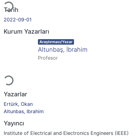
Tarih
2022-09-01
Kurum Yazarları
Item type:
,
Araştırmacı/Yazar
Altunbaş, İbrahim
Profesor
niyor...
Yazarlar
Ertürk, Okan
Altunbas, Ibrahim
Yayıncı
Institute of Electrical and Electronics Engineers (IEEE)