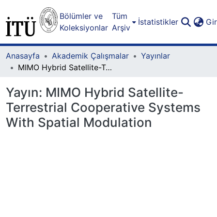
Bölümler ve
Tüm
İstatistikler
Gi
Koleksiyonlar
Arşiv
Anasayfa
Akademik Çalışmalar
Yayınlar
MIMO Hybrid Satellite-Terrestrial Cooperative Systems With Spatial Modulation
Yayın:
MIMO Hybrid Satellite-
Terrestrial Cooperative Systems
With Spatial Modulation
niyor...