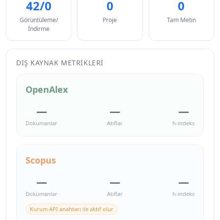
42/0
0
0
Görüntüleme/
Proje
Tam Metin
İndirme
DIŞ KAYNAK METRIKLERI
OpenAlex
—
—
—
Dokümanlar
Atıflar
h-indeks
Scopus
—
—
—
Dokümanlar
Atıflar
h-indeks
Kurum API anahtarı ile aktif olur