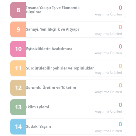
0
İnsana Yakışır İş ve Ekonomik
8
Büyüme
Araştırma Ürünleri
0
9
Sanayi, Yenilikçilik ve Altyapı
Araştırma Ürünleri
0
10
Eşitsizliklerin Azaltılması
Araştırma Ürünleri
0
11
Sürdürülebilir Şehirler ve Topluluklar
Araştırma Ürünleri
0
12
Sorumlu Üretim ve Tüketim
Araştırma Ürünleri
0
13
İklim Eylemi
Araştırma Ürünleri
0
14
Sudaki Yaşam
Araştırma Ürünleri