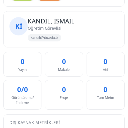
KANDİL, İSMAİL
Kİ
Öğretim Görevlisi
kandili@itu.edu.tr
0
0
0
Yayın
Makale
Atıf
0/0
0
0
Görüntüleme/
Proje
Tam Metin
İndirme
DIŞ KAYNAK METRIKLERI