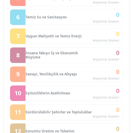
Araştırma Ürünleri
0
6
Temiz Su ve Sanitasyon
Araştırma Ürünleri
0
7
Uygun Maliyetli ve Temiz Enerji
Araştırma Ürünleri
0
İnsana Yakışır İş ve Ekonomik
8
Büyüme
Araştırma Ürünleri
0
9
Sanayi, Yenilikçilik ve Altyapı
Araştırma Ürünleri
0
10
Eşitsizliklerin Azaltılması
Araştırma Ürünleri
0
11
Sürdürülebilir Şehirler ve Topluluklar
Araştırma Ürünleri
0
12
Sorumlu Üretim ve Tüketim