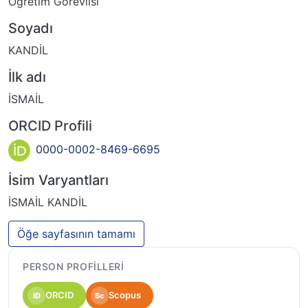
Öğretim Görevlisi
Soyadı
KANDİL
İlk adı
İSMAİL
ORCID Profili
0000-0002-8469-6695
İsim Varyantları
İSMAİL KANDİL
Öğe sayfasının tamamı
PERSON PROFILLERI
ORCID
Scopus
iD
Sc