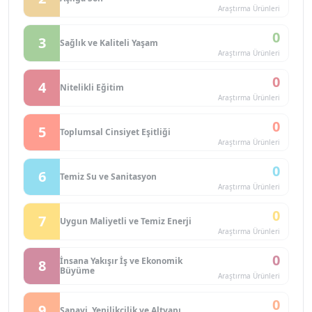
Araştırma Ürünleri
0
3
Sağlık ve Kaliteli Yaşam
Araştırma Ürünleri
0
4
Nitelikli Eğitim
Araştırma Ürünleri
0
5
Toplumsal Cinsiyet Eşitliği
Araştırma Ürünleri
0
6
Temiz Su ve Sanitasyon
Araştırma Ürünleri
0
7
Uygun Maliyetli ve Temiz Enerji
Araştırma Ürünleri
0
İnsana Yakışır İş ve Ekonomik
8
Büyüme
Araştırma Ürünleri
0
9
Sanayi, Yenilikçilik ve Altyapı