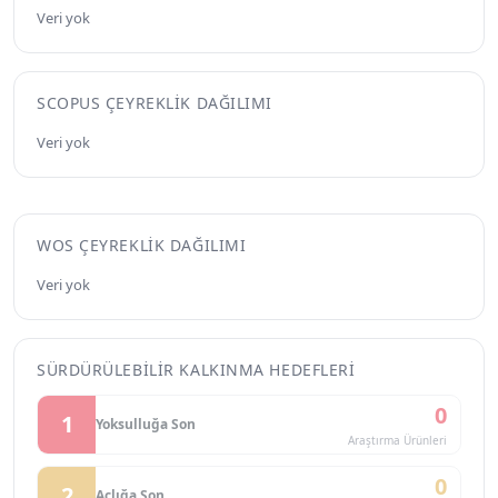
Veri yok
SCOPUS ÇEYREKLIK DAĞILIMI
Veri yok
WOS ÇEYREKLIK DAĞILIMI
Veri yok
SÜRDÜRÜLEBILIR KALKINMA HEDEFLERI
0
1
Yoksulluğa Son
Araştırma Ürünleri
0
2
Açlığa Son