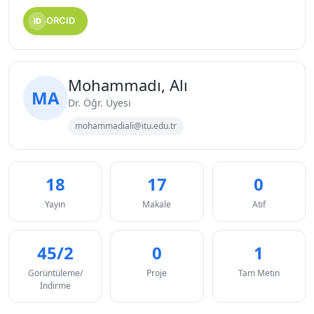
ORCID
iD
Mohammadı, Alı
MA
Dr. Öğr. Üyesi
mohammadiali@itu.edu.tr
18
17
0
Yayın
Makale
Atıf
45/2
0
1
Görüntüleme/
Proje
Tam Metin
İndirme