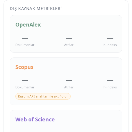
DIŞ KAYNAK METRIKLERI
OpenAlex
—
—
—
Dokümanlar
Atıflar
h-indeks
Scopus
—
—
—
Dokümanlar
Atıflar
h-indeks
Kurum API anahtarı ile aktif olur
Web of Science